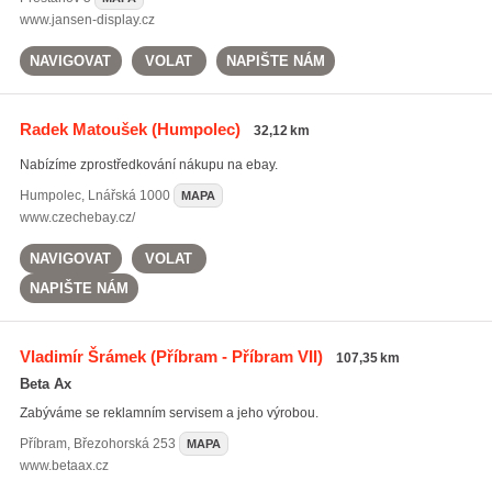
www.jansen-display.cz
NAVIGOVAT
VOLAT
NAPIŠTE NÁM
Radek Matoušek
(Humpolec)
32,12 km
Nabízíme zprostředkování nákupu na ebay.
Humpolec
,
Lnářská 1000
MAPA
www.czechebay.cz/
NAVIGOVAT
VOLAT
NAPIŠTE NÁM
Vladimír Šrámek
(Příbram - Příbram VII)
107,35 km
Beta Ax
Zabýváme se reklamním servisem a jeho výrobou.
Příbram
,
Březohorská 253
MAPA
www.betaax.cz