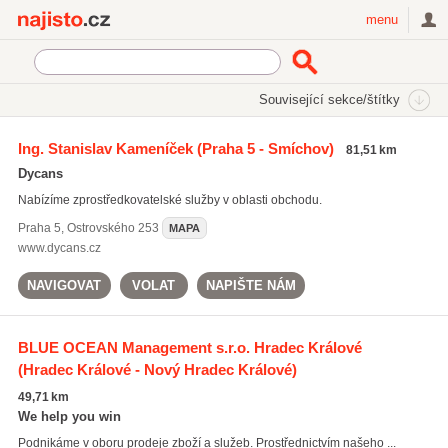
Najisto.cz
menu
SEKCE
ŠTÍTKY
Související sekce/štítky
Najisto.cz
podpora prodeje
Ing. Stanislav Kameníček
(Praha 5 - Smíchov)
81,51 km
podpora prodeje
(458)
Dycans
zastoupení v obchodním styku
(244)
Nabízíme zprostředkovatelské služby v oblasti obchodu.
marketingová komunikace
(662)
Praha 5
,
Ostrovského 253
MAPA
Všechny související štítky
www.dycans.cz
NAVIGOVAT
VOLAT
NAPIŠTE NÁM
BLUE OCEAN Management s.r.o. Hradec Králové
(Hradec Králové - Nový Hradec Králové)
49,71 km
We help you win
Podnikáme v oboru prodeje zboží a služeb. Prostřednictvím našeho ...