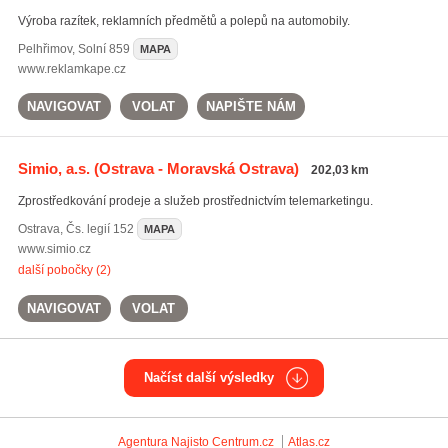
Výroba razítek, reklamních předmětů a polepů na automobily.
Pelhřimov
,
Solní 859
MAPA
www.reklamkape.cz
NAVIGOVAT
VOLAT
NAPIŠTE NÁM
Simio, a.s.
(Ostrava - Moravská Ostrava)
202,03 km
Zprostředkování prodeje a služeb prostřednictvím telemarketingu.
Ostrava
,
Čs. legií 152
MAPA
www.simio.cz
další pobočky (2)
NAVIGOVAT
VOLAT
Načíst další výsledky
Agentura Najisto
Centrum.cz
Atlas.cz