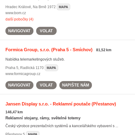
Hradec Králové
,
Na Brně 1972
MAPA
www.bom.cz
další pobočky (4)
NAVIGOVAT
VOLAT
Formica Group, s.r.o.
(Praha 5 - Smíchov)
81,52 km
Nabídka telemarketingových služeb.
Praha 5
,
Radlická 1170
MAPA
www.formicagroup.cz
NAVIGOVAT
VOLAT
NAPIŠTE NÁM
Jansen Display s.r.o. - Reklamní poutače
(Přestanov)
146,47 km
Reklamní stojany, rámy, světelné totemy
Český výrobce prezentačních systémů a kancelářského vybavení s ...
Přestanov
5
MAPA