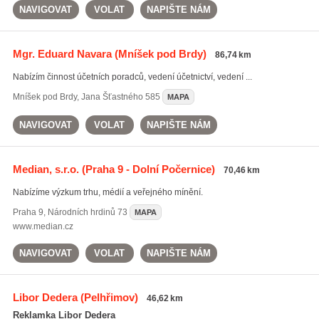
NAVIGOVAT
VOLAT
NAPIŠTE NÁM
Mgr. Eduard Navara
(Mníšek pod Brdy)
86,74 km
Nabízím činnost účetních poradců, vedení účetnictví, vedení ...
Mníšek pod Brdy
,
Jana Šťastného 585
MAPA
NAVIGOVAT
VOLAT
NAPIŠTE NÁM
Median, s.r.o.
(Praha 9 - Dolní Počernice)
70,46 km
Nabízíme výzkum trhu, médií a veřejného mínění.
Praha 9
,
Národních hrdinů 73
MAPA
www.median.cz
NAVIGOVAT
VOLAT
NAPIŠTE NÁM
Libor Dedera
(Pelhřimov)
46,62 km
Reklamka Libor Dedera