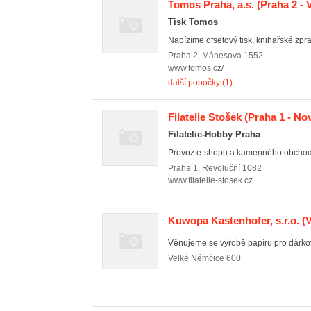
Tomos Praha, a.s.
(Praha 2 - 
Tisk Tomos
Nabízíme ofsetový tisk, knihařské zpra
Praha 2
,
Mánesova 1552
www.tomos.cz/
další pobočky (1)
Filatelie Stošek
(Praha 1 - No
Filatelie-Hobby Praha
Provoz e-shopu a kamenného obchodu
Praha 1
,
Revoluční 1082
www.filatelie-stosek.cz
Kuwopa Kastenhofer, s.r.o.
(V
Věnujeme se výrobě papíru pro dárko
Velké Němčice
600