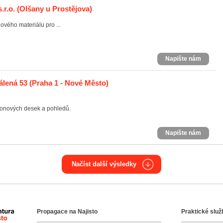
.r.o.
(Olšany u Prostějova)
vého materiálu pro ...
Napište nám
álená 53
(Praha 1 - Nové Město)
fonových desek a pohledů.
Napište nám
Načíst další výsledky
Propagace na Najisto
Praktické služ
Agentura Najisto