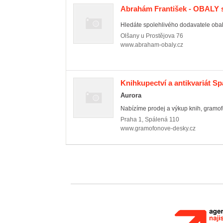
Abrahám František - OBALY s
Hledáte spolehlivého dodavatele obalo
Olšany u Prostějova
76
www.abraham-obaly.cz
Knihkupectví a antikvariát Sp
Aurora
Nabízíme prodej a výkup knih, gramo
Praha 1
,
Spálená 110
www.gramofonove-desky.cz