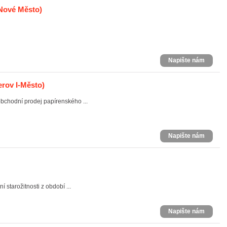
 Nové Město)
Napište nám
erov I-Město)
obchodní prodej papírenského ...
Napište nám
 starožitnosti z období ...
Napište nám