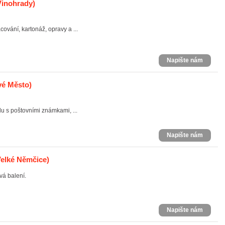
Vinohrady)
cování, kartonáž, opravy a ...
Napište nám
vé Město)
 s poštovními známkami, ...
Napište nám
elké Němčice)
vá balení.
Napište nám