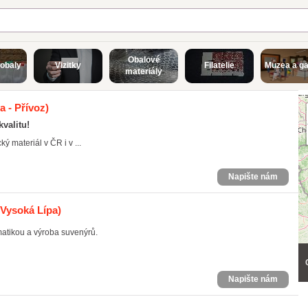
Obalové
 obaly
Vizitky
Filatelie
Muzea a ga
materiály
a - Přívoz)
kvalitu!
materiál v ČR i v ...
Napište nám
 Vysoká Lípa)
atikou a výroba suvenýrů.
Napište nám