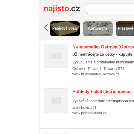
Najisto.cz
Papírové obaly
Kartografie
Plastové
Numismatika Ostrava
(Ostrav
Už neutrácejte za cetky - kupujte 
Vykupujeme a prodáváme numismatický 
Ostrava - Přívoz
,
U Tiskárny 578
www.numismatika-ostrava.cz
Pohledy Fukal
(Jetřichovice -
Vydávání pohlednic s místopisnou tém
Jetřichovice
11
www.pohledyfukal.cz/