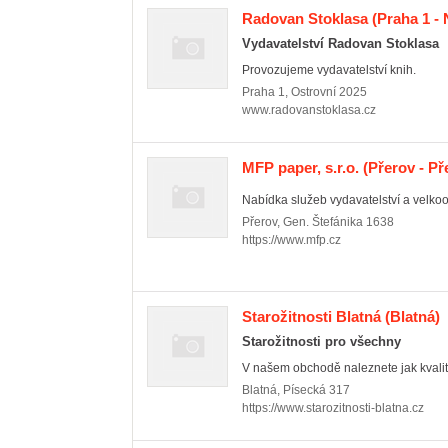
Radovan Stoklasa
(Praha 1 -
Vydavatelství Radovan Stoklasa
Provozujeme vydavatelství knih.
Praha 1
,
Ostrovní 2025
www.radovanstoklasa.cz
MFP paper, s.r.o.
(Přerov - Př
Nabídka služeb vydavatelství a velko
Přerov
,
Gen. Štefánika 1638
https://www.mfp.cz
Starožitnosti Blatná
(Blatná)
Starožitnosti pro všechny
V našem obchodě naleznete jak kvalitní
Blatná
,
Písecká 317
https://www.starozitnosti-blatna.cz