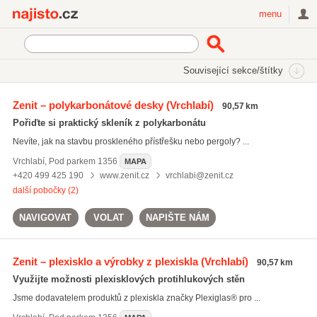
Najisto.cz
menu
SEKCE
ŠTÍTKY
Související sekce/štítky
Najisto.cz
plné polykarbonáty
Zenit – polykarbonátové desky
(Vrchlabí)
90,57 km
plné polykarbonáty
(36)
Pořiďte si praktický skleník z polykarbonátu
plexiskla
(63)
Nevíte, jak na stavbu proskleného přístřešku nebo pergoly? ...
zastřešení teras
(19)
Vrchlabí
,
Pod parkem 1356
MAPA
Všechny související štítky
+420 499 425 190
www.zenit.cz
vrchlabi@zenit.cz
další pobočky (2)
NAVIGOVAT
VOLAT
NAPIŠTE NÁM
Zenit – plexisklo a výrobky z plexiskla
(Vrchlabí)
90,57 km
Využijte možnosti plexisklových protihlukových stěn
Jsme dodavatelem produktů z plexiskla značky Plexiglas® pro ...