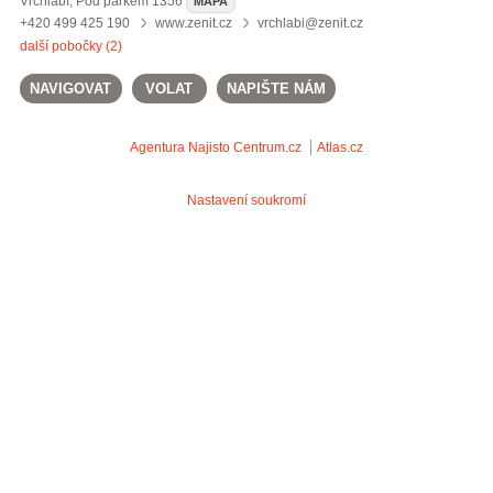
Vrchlabí
,
Pod parkem 1356
MAPA
+420 499 425 190
www.zenit.cz
vrchlabi@zenit.cz
další pobočky (2)
NAVIGOVAT
VOLAT
NAPIŠTE NÁM
Agentura Najisto
Centrum.cz
Atlas.cz
Nastavení soukromí