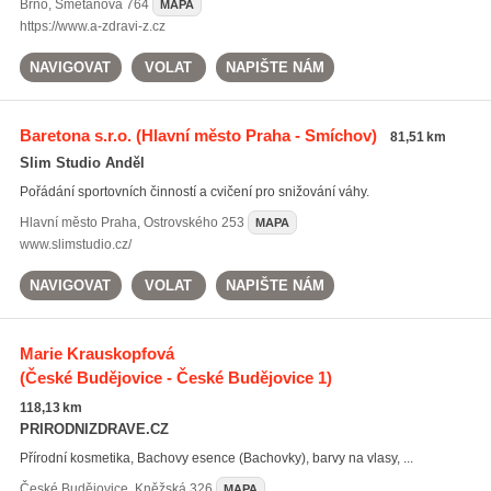
Brno
,
Smetanova 764
MAPA
https://www.a-zdravi-z.cz
NAVIGOVAT
VOLAT
NAPIŠTE NÁM
Baretona s.r.o.
(Hlavní město Praha - Smíchov)
81,51 km
Slim Studio Anděl
Pořádání sportovních činností a cvičení pro snižování váhy.
Hlavní město Praha
,
Ostrovského 253
MAPA
www.slimstudio.cz/
NAVIGOVAT
VOLAT
NAPIŠTE NÁM
Marie Krauskopfová
(České Budějovice - České Budějovice 1)
118,13 km
PRIRODNIZDRAVE.CZ
Přírodní kosmetika, Bachovy esence (Bachovky), barvy na vlasy, ...
České Budějovice
,
Kněžská 326
MAPA