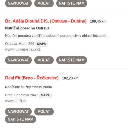
NAVIGOVAT
VOLAT
NAPIŠTE NÁM
Bc. Adéla Dlouhá DiS.
(Ostrava - Dubina)
199,45 km
Nutriční poradna Ostrava
Nutriční poradna zajišťuje odborné poradenství v oblasti léčebné ...
Ostrava
,
Horní 266
MAPA
www.nutricniostrava.cz
NAVIGOVAT
VOLAT
NAPIŠTE NÁM
Real Fit
(Brno - Řečkovice)
102,23 km
Nabízíme služby fitness studia.
Brno
,
Böhmova 2047
MAPA
www.realfit.cz
NAVIGOVAT
VOLAT
NAPIŠTE NÁM