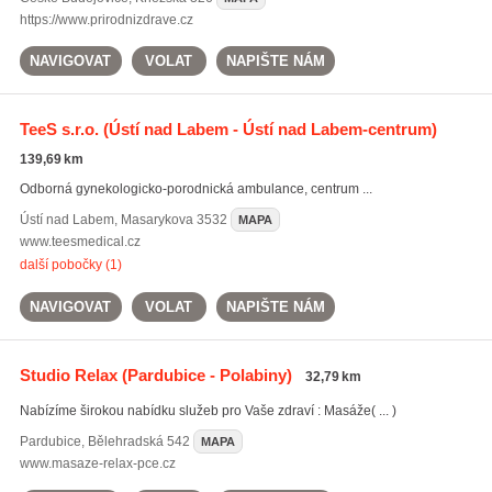
https://www.prirodnizdrave.cz
NAVIGOVAT
VOLAT
NAPIŠTE NÁM
TeeS s.r.o.
(Ústí nad Labem - Ústí nad Labem-centrum)
139,69 km
Odborná gynekologicko-porodnická ambulance, centrum ...
Ústí nad Labem
,
Masarykova 3532
MAPA
www.teesmedical.cz
další pobočky (1)
NAVIGOVAT
VOLAT
NAPIŠTE NÁM
Studio Relax
(Pardubice - Polabiny)
32,79 km
Nabízíme širokou nabídku služeb pro Vaše zdraví : Masáže( ... )
Pardubice
,
Bělehradská 542
MAPA
www.masaze-relax-pce.cz