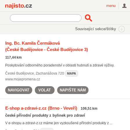
Najisto.cz
menu
SEKCE
ŠTÍTKY
Související sekce/štítky
Najisto.cz
poradenství ve výživě
Ing. Bc. Kamila Čermáková
(České Budějovice - České Budějovice 3)
poradenství ve výživě
(322)
zdravé jídelníčky
(149)
117,44 km
zdravá výživa
(1404)
Poskytování odborného poradenství v oblasti hubnutí a zdravé výživy.
Všechny související štítky
České Budějovice
,
Zachariášova 720
MAPA
www.mojepromena.cz
NAVIGOVAT
VOLAT
NAPIŠTE NÁM
E-shop a-zdravi-z.cz
(Brno - Veveří)
106,51 km
české přírodní produkty z bylinek pro zdraví
V e-shopu a-zdravi-z.cz máme jen vyzkoušené přírodní produkty z ...