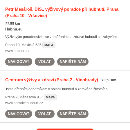
Petr Mesároš, DiS., výživový poradce při hubnutí, Praha
(Praha 10 - Vršovice)
77,99 km
Hubnu.eu
Výživovým poradenstvím se zaměřením na zdravé hubnutí se zabývám ...
Praha 10
,
Mexická 586
MAPA
www.hubnu.eu
NAVIGOVAT
VOLAT
NAPIŠTE NÁM
Centrum výživy a zdraví
(Praha 2 - Vinohrady)
79,50 km
Jsme předním odborníkem v oblasti hubnutí a zdravého životního ...
Praha 2
,
Mánesova 917
MAPA
www.poradcehubnuti.cz
NAVIGOVAT
VOLAT
NAPIŠTE NÁM