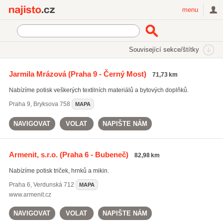
Najisto.cz
menu
SEKCE
ŠTÍTKY
Související sekce/štítky
Najisto.cz
potisk hrnků
Jarmila Mrázová
(Praha 9 - Černý Most)
71,73 km
potisk hrnků
(143)
Nabízíme potisk veškerých textilních materiálů a bytových doplňků.
potisk triček
(313)
potisk reklamních předmětů
(832)
Praha 9
,
Bryksova 758
MAPA
Všechny související štítky
NAVIGOVAT
VOLAT
NAPIŠTE NÁM
Armenit, s.r.o.
(Praha 6 - Bubeneč)
82,98 km
Nabízíme potisk triček, hrnků a mikin.
Praha 6
,
Verdunská 712
MAPA
www.armenit.cz
NAVIGOVAT
VOLAT
NAPIŠTE NÁM