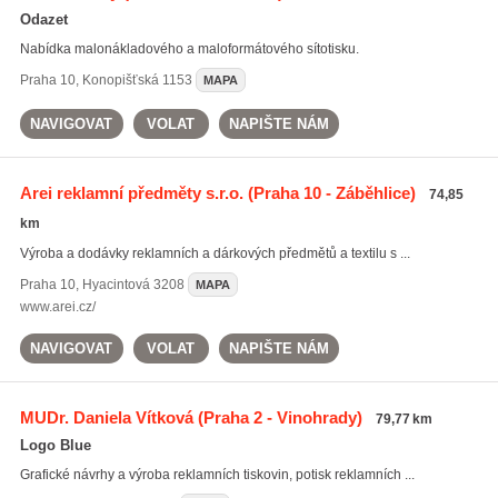
Odazet
Nabídka malonákladového a maloformátového sítotisku.
Praha 10
,
Konopišťská 1153
MAPA
NAVIGOVAT
VOLAT
NAPIŠTE NÁM
Arei reklamní předměty s.r.o.
(Praha 10 - Záběhlice)
74,85
km
Výroba a dodávky reklamních a dárkových předmětů a textilu s ...
Praha 10
,
Hyacintová 3208
MAPA
www.arei.cz/
NAVIGOVAT
VOLAT
NAPIŠTE NÁM
MUDr. Daniela Vítková
(Praha 2 - Vinohrady)
79,77 km
Logo Blue
Grafické návrhy a výroba reklamních tiskovin, potisk reklamních ...