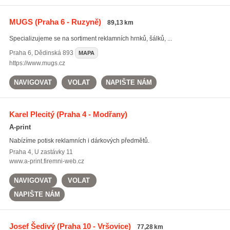
MUGS
(Praha 6 - Ruzyně)
89,13 km
Specializujeme se na sortiment reklamních hrnků, šálků, ...
Praha 6
,
Dědinská 893
MAPA
https://www.mugs.cz
NAVIGOVAT
VOLAT
NAPIŠTE NÁM
Karel Plecitý
(Praha 4 - Modřany)
A-print
Nabízíme potisk reklamních i dárkových předmětů.
Praha 4
,
U zastávky 11
www.a-print.firemni-web.cz
NAVIGOVAT
VOLAT
NAPIŠTE NÁM
Josef Šedivý
(Praha 10 - Vršovice)
77,28 km