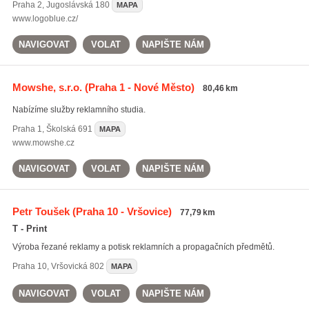
Praha 2
,
Jugoslávská 180
MAPA
www.logoblue.cz/
NAVIGOVAT
VOLAT
NAPIŠTE NÁM
Mowshe, s.r.o.
(Praha 1 - Nové Město)
80,46 km
Nabízíme služby reklamního studia.
Praha 1
,
Školská 691
MAPA
www.mowshe.cz
NAVIGOVAT
VOLAT
NAPIŠTE NÁM
Petr Toušek
(Praha 10 - Vršovice)
77,79 km
T - Print
Výroba řezané reklamy a potisk reklamních a propagačních předmětů.
Praha 10
,
Vršovická 802
MAPA
NAVIGOVAT
VOLAT
NAPIŠTE NÁM