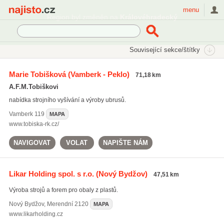
Najisto.cz
menu
SEKCE
ŠTÍTKY
Související sekce/štítky
Najisto.cz
potisk obalů
Marie Tobišková
(Vamberk - Peklo)
71,18 km
potisk obalů
(171)
A.F.M.Tobiškovi
reklamní polepy
(141)
nabídka strojního vyšívání a výroby ubrusů.
potisk hrnků
(143)
Vamberk
119
MAPA
Všechny související štítky
www.tobiska-rk.cz/
NAVIGOVAT
VOLAT
NAPIŠTE NÁM
Likar Holding spol. s r.o.
(Nový Bydžov)
47,51 km
Výroba strojů a forem pro obaly z plastů.
Nový Bydžov
,
Merendní 2120
MAPA
www.likarholding.cz