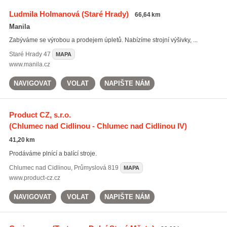
Ludmila Holmanová
(Staré Hrady)
66,64 km
Manila
Zabýváme se výrobou a prodejem úpletů. Nabízíme strojní výšivky, ...
Staré Hrady
47
MAPA
www.manila.cz
NAVIGOVAT
VOLAT
NAPIŠTE NÁM
Product CZ, s.r.o.
(Chlumec nad Cidlinou - Chlumec nad Cidlinou IV)
41,20 km
Prodáváme plnící a balící stroje.
Chlumec nad Cidlinou
,
Průmyslová 819
MAPA
www.product-cz.cz
NAVIGOVAT
VOLAT
NAPIŠTE NÁM