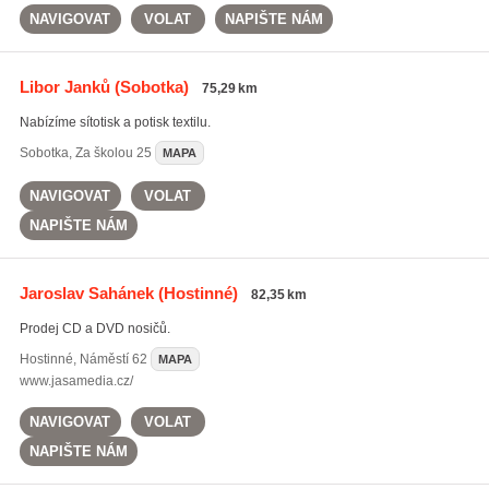
NAVIGOVAT
VOLAT
NAPIŠTE NÁM
Libor Janků
(Sobotka)
75,29 km
Nabízíme sítotisk a potisk textilu.
Sobotka
,
Za školou 25
MAPA
NAVIGOVAT
VOLAT
NAPIŠTE NÁM
Jaroslav Sahánek
(Hostinné)
82,35 km
Prodej CD a DVD nosičů.
Hostinné
,
Náměstí 62
MAPA
www.jasamedia.cz/
NAVIGOVAT
VOLAT
NAPIŠTE NÁM