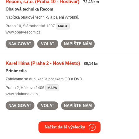
Recom, s.r.o.
(Praha 10 - Hostivař)
72,43 km
Obalová technika Recom
Nabídka obalové techniky a balení výrobků.
Praha 10
,
Štěrboholská 1307
MAPA
www.obaly-recom.cz
NAVIGOVAT
VOLAT
NAPIŠTE NÁM
Karel Hána
(Praha 2 - Nové Město)
80,14 km
Printmedia
Zabýváme se duplikací a potiskem CD a DVD.
Praha 2
,
Hálkova 1406
MAPA
www.printmedia.cz/
NAVIGOVAT
VOLAT
NAPIŠTE NÁM
Načíst další výsledky