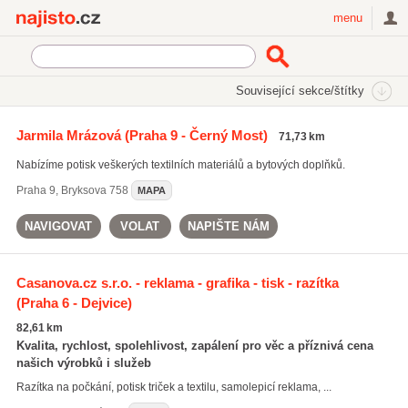
Najisto.cz
menu
SEKCE
ŠTÍTKY
Související sekce/štítky
Najisto.cz
potisk obalů
Jarmila Mrázová
(Praha 9 - Černý Most)
71,73 km
potisk obalů
(171)
Nabízíme potisk veškerých textilních materiálů a bytových doplňků.
kopírování DVD
(30)
kopírování CD
(29)
Praha 9
,
Bryksova 758
MAPA
Všechny související štítky
NAVIGOVAT
VOLAT
NAPIŠTE NÁM
Casanova.cz s.r.o. - reklama - grafika - tisk - razítka
(Praha 6 - Dejvice)
82,61 km
Kvalita, rychlost, spolehlivost, zapálení pro věc a příznivá cena
našich výrobků i služeb
Razítka na počkání, potisk triček a textilu, samolepicí reklama, ...