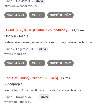
Praha 6
,
Dejvická 317
MAPA
https://www.casanova.cz/
NAVIGOVAT
VOLAT
NAPIŠTE NÁM
D - MEDIA, s.r.o.
(Praha 2 - Vinohrady)
79,65 km
Obaly D - media
Nabízíme sortiment pro manipulaci se zbožím, obalovou techniku a ...
Praha 2
,
Legerova 1335
MAPA
www.d-media.cz
NAVIGOVAT
VOLAT
NAPIŠTE NÁM
Ladislav Horký
(Praha 9 - Libeň)
77,74 km
Videopřepis
Přepis 8mm, 9.5mm a 16mm filmů, videokazet všech formátů, ...
Praha 9
,
Kovanecká 2108
MAPA
www.videoprepis.cz/