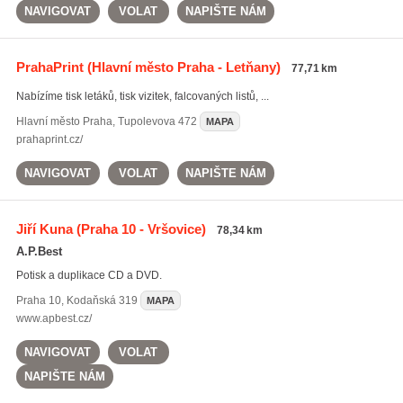
NAVIGOVAT
VOLAT
NAPIŠTE NÁM
PrahaPrint
(Hlavní město Praha - Letňany)
77,71 km
Nabízíme tisk letáků, tisk vizitek, falcovaných listů, ...
Hlavní město Praha
,
Tupolevova 472
MAPA
prahaprint.cz/
NAVIGOVAT
VOLAT
NAPIŠTE NÁM
Jiří Kuna
(Praha 10 - Vršovice)
78,34 km
A.P.Best
Potisk a duplikace CD a DVD.
Praha 10
,
Kodaňská 319
MAPA
www.apbest.cz/
NAVIGOVAT
VOLAT
NAPIŠTE NÁM