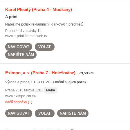
Karel Plecitý
(Praha 4 - Modřany)
A-print
Nabízíme potisk reklamních i dárkových předmětů.
Praha 4
,
U zastávky 11
www.a-print.firemni-web.cz
NAVIGOVAT
VOLAT
NAPIŠTE NÁM
Eximpo, a.s.
(Praha 7 - Holešovice)
79,59 km
Výroba a prodej CD-R i DVD-R médií a jejich potisk.
Praha 7
,
Tusarova 1281
MAPA
www.eximpo-cdr.cz/
další pobočky (1)
NAVIGOVAT
VOLAT
NAPIŠTE NÁM