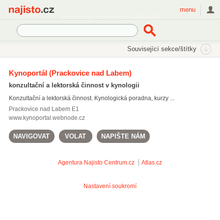
Najisto.cz
menu
Region byl změněn na
Ústecký
SEKCE
ŠTÍTKY
Související sekce/štítky
Najisto.cz
převýchova psů
Kynoportál
(Prackovice nad Labem)
cvičáky
(312)
konzultační a lektorská činnost v kynologii
cvičiště pro psy
(311)
Konzultační a lektorská činnost. Kynologická poradna, kurzy ...
převýchova psů
(30)
Prackovice nad Labem
E1
www.kynoportal.webnode.cz
Všechny související štítky
NAVIGOVAT
VOLAT
NAPIŠTE NÁM
Agentura Najisto
Centrum.cz
Atlas.cz
Nastavení soukromí