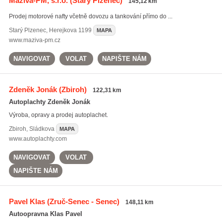
Maziva-PM, s.r.o.
(Starý Plzenec)
145,12 km
Prodej motorové nafty včetně dovozu a tankování přímo do ...
Starý Plzenec
,
Herejkova 1199
MAPA
www.maziva-pm.cz
NAVIGOVAT
VOLAT
NAPIŠTE NÁM
Zdeněk Jonák
(Zbiroh)
122,31 km
Autoplachty Zdeněk Jonák
Výroba, opravy a prodej autoplachet.
Zbiroh
,
Sládkova
MAPA
www.autoplachty.com
NAVIGOVAT
VOLAT
NAPIŠTE NÁM
Pavel Klas
(Zruč-Senec - Senec)
148,11 km
Autoopravna Klas Pavel