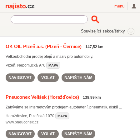
Najisto.cz
menu
SEKCE
ŠTÍTKY
Související sekce/štítky
Najisto.cz
příslušenství pro auta
OK OIL Plzeň a.s.
(Plzeň - Černice)
147,52 km
příslušenství pro auta
(318)
Velkoobchodní prodej olejů a maziv pro automobily.
servis automobilů
(4404)
tunning
(104)
Plzeň
,
Nepomucká 976
MAPA
Všechny související štítky
NAVIGOVAT
VOLAT
NAPIŠTE NÁM
Pneuconex Velíšek
(Horažďovice)
138,99 km
Zabýváme se internetovým prodejem autobaterií, pneumatik, disků ...
Horažďovice
,
Plzeňská 1070
MAPA
www.pneuconex.cz
NAVIGOVAT
VOLAT
NAPIŠTE NÁM