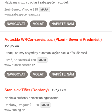
Nabízíme služby v oblasti zabezpečení vozidel.
Zruč-Senec
,
V koutě 338
MAPA
www.zabezpeceneauto.cz
NAVIGOVAT
VOLAT
NAPIŠTE NÁM
Autoskla WRCar-servis, a.s.
(Plzeň - Severní Předměstí)
151,05 km
Prodej, opravy a výměny automobilových skel a příslušenství.
Plzeň
,
Karlovarská 158
MAPA
www.autoskloczech.cz
NAVIGOVAT
VOLAT
NAPIŠTE NÁM
Stanislav Tišer
(Dobřany)
157,27 km
Nabídka služeb v oblasti tuningu vozidel.
Dobřany
,
Dragounů 1020
MAPA
www.ttuning.cz