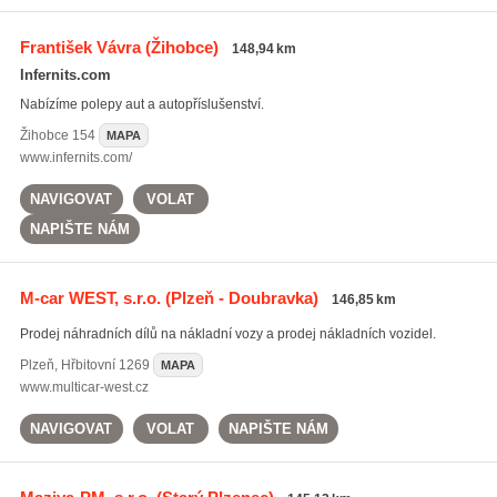
František Vávra
(Žihobce)
148,94 km
Infernits.com
Nabízíme polepy aut a autopříslušenství.
Žihobce
154
MAPA
www.infernits.com/
NAVIGOVAT
VOLAT
NAPIŠTE NÁM
M-car WEST, s.r.o.
(Plzeň - Doubravka)
146,85 km
Prodej náhradních dílů na nákladní vozy a prodej nákladních vozidel.
Plzeň
,
Hřbitovní 1269
MAPA
www.multicar-west.cz
NAVIGOVAT
VOLAT
NAPIŠTE NÁM