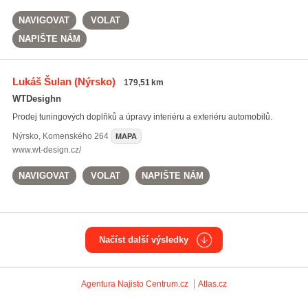
NAVIGOVAT
VOLAT
NAPIŠTE NÁM
Lukáš Šulan
(Nýrsko)
179,51 km
WTDesighn
Prodej tuningových doplňků a úpravy interiéru a exteriéru automobilů.
Nýrsko
,
Komenského 264
MAPA
www.wt-design.cz/
NAVIGOVAT
VOLAT
NAPIŠTE NÁM
Načíst další výsledky
Agentura Najisto
Centrum.cz
Atlas.cz