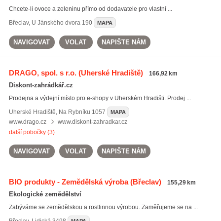
Chcete-li ovoce a zeleninu přímo od dodavatele pro vlastní ...
Břeclav
,
U Jánského dvora 190
MAPA
NAVIGOVAT
VOLAT
NAPIŠTE NÁM
DRAGO, spol. s r.o.
(Uherské Hradiště)
166,92 km
Diskont-zahrádkář.cz
Prodejna a výdejní místo pro e-shopy v Uherském Hradišti. Prodej ...
Uherské Hradiště
,
Na Rybníku 1057
MAPA
www.drago.cz
www.diskont-zahradkar.cz
další pobočky (3)
NAVIGOVAT
VOLAT
NAPIŠTE NÁM
BIO produkty - Zemědělská výroba
(Břeclav)
155,29 km
Ekologické zemědělství
Zabýváme se zemědělskou a rostlinnou výrobou. Zaměřujeme se na ...