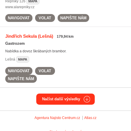
Řepníky
126
MAPA
www.alarepniky.cz
NAVIGOVAT
VOLAT
NAPIŠTE NÁM
Jindřich Sekula
(Lešná)
179,94 km
Gastrozem
Nabídka a dovoz škrábaných brambor.
Lešná
MAPA
NAVIGOVAT
VOLAT
NAPIŠTE NÁM
Načíst další výsledky
Agentura Najisto
Centrum.cz
Atlas.cz