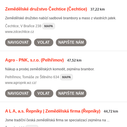
Zemědělské družstvo Čechtice
(Čechtice)
37,22 km
Zemědělské družstvo nabízí sadbové brambory a maso z vlastních jatek.
Čechtice
,
V Braňce 238
MAPA
www.zdcechtice.cz
NAVIGOVAT
VOLAT
NAPIŠTE NÁM
Agro - PNK, s.r.o.
(Pelhřimov)
47,52 km
Nákup a prodej zemědělských komodit, zejména brambor.
Pelhřimov
,
Tomáše ze Štítného 634
MAPA
www.agropnk.wz.cz/
NAVIGOVAT
VOLAT
NAPIŠTE NÁM
A L A, a.s. Řepníky | Zemědělská firma
(Řepníky)
44,72 km
Jsme tradiční česká zemědělská firma se specializací zejména na ...