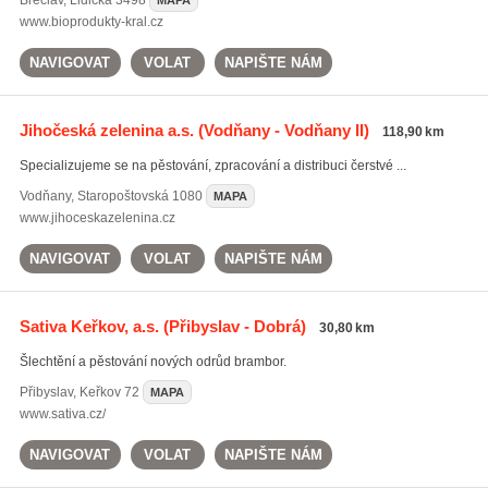
Břeclav
,
Lidická 3498
MAPA
www.bioprodukty-kral.cz
NAVIGOVAT
VOLAT
NAPIŠTE NÁM
Jihočeská zelenina a.s.
(Vodňany - Vodňany II)
118,90 km
Specializujeme se na pěstování, zpracování a distribuci čerstvé ...
Vodňany
,
Staropoštovská 1080
MAPA
www.jihoceskazelenina.cz
NAVIGOVAT
VOLAT
NAPIŠTE NÁM
Sativa Keřkov, a.s.
(Přibyslav - Dobrá)
30,80 km
Šlechtění a pěstování nových odrůd brambor.
Přibyslav
,
Keřkov 72
MAPA
www.sativa.cz/
NAVIGOVAT
VOLAT
NAPIŠTE NÁM