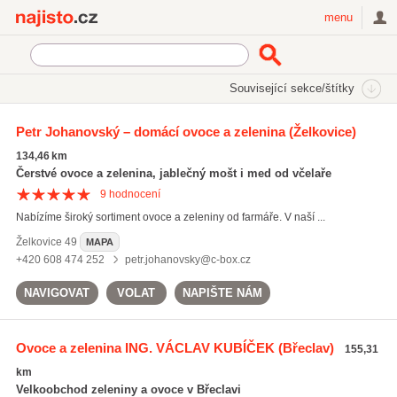
Najisto.cz
menu
SEKCE
ŠTÍTKY
Související sekce/štítky
Najisto.cz
prodej brambor
Petr Johanovský – domácí ovoce a zelenina
(Želkovice)
prodej brambor
(63)
134,46 km
pěstování brambor
(118)
Čerstvé ovoce a zelenina, jablečný mošt i med od včelaře
zemědělské služby
(1068)
9
hodnocení
Nabízíme široký sortiment ovoce a zeleniny od farmáře. V naší ...
Všechny související štítky
Želkovice
49
MAPA
+420 608 474 252
petr.johanovsky@c-box.cz
NAVIGOVAT
VOLAT
NAPIŠTE NÁM
Ovoce a zelenina ING. VÁCLAV KUBÍČEK
(Břeclav)
155,31
km
Velkoobchod zeleniny a ovoce v Břeclavi