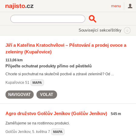
Najisto.cz
menu
SEKCE
ŠTÍTKY
Související sekce/štítky
Najisto.cz
Zemědělství
Zemědělská produkce
Jiří a Kateřina Kratochvílovi – Pěstování a prodej ovoce a
Rostlinná produkce
zeleniny
(Kupařovice)
113,06 km
Přijeďte ochutnat produkty přímo od pěstitelů
Chcete si pochutnat na skutečně poctivé a zdravé zelenině? Od ...
Kupařovice
51
MAPA
NAVIGOVAT
VOLAT
Agro družstvo Golčův Jeníkov
(Golčův Jeníkov)
545 m
Zaměřujeme se na rostlinnou produkci.
Golčův Jeníkov
,
5. května 7
MAPA