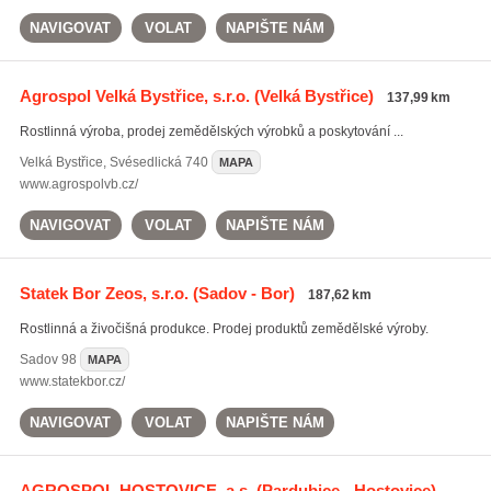
NAVIGOVAT
VOLAT
NAPIŠTE NÁM
Agrospol Velká Bystřice, s.r.o.
(Velká Bystřice)
137,99 km
Rostlinná výroba, prodej zemědělských výrobků a poskytování ...
Velká Bystřice
,
Svésedlická 740
MAPA
www.agrospolvb.cz/
NAVIGOVAT
VOLAT
NAPIŠTE NÁM
Statek Bor Zeos, s.r.o.
(Sadov - Bor)
187,62 km
Rostlinná a živočišná produkce. Prodej produktů zemědělské výroby.
Sadov
98
MAPA
www.statekbor.cz/
NAVIGOVAT
VOLAT
NAPIŠTE NÁM
AGROSPOL HOSTOVICE, a.s.
(Pardubice - Hostovice)