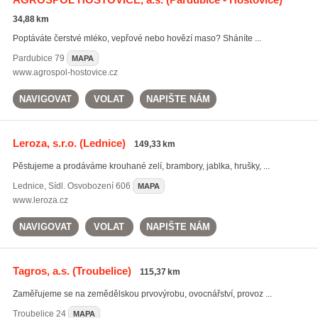
34,88 km
Poptáváte čerstvé mléko, vepřové nebo hovězí maso? Sháníte ...
Pardubice
79
MAPA
www.agrospol-hostovice.cz
NAVIGOVAT
VOLAT
NAPIŠTE NÁM
Leroza, s.r.o.
(Lednice)
149,33 km
Pěstujeme a prodáváme krouhané zelí, brambory, jablka, hrušky, ...
Lednice
,
Sídl. Osvobození 606
MAPA
www.leroza.cz
NAVIGOVAT
VOLAT
NAPIŠTE NÁM
Tagros, a.s.
(Troubelice)
115,37 km
Zaměřujeme se na zemědělskou prvovýrobu, ovocnářství, provoz ...
Troubelice
24
MAPA