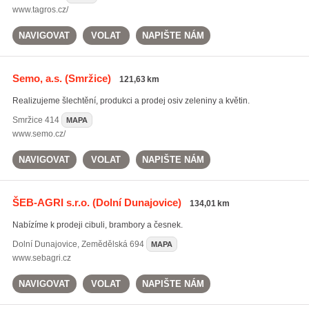
www.tagros.cz/
NAVIGOVAT
VOLAT
NAPIŠTE NÁM
Semo, a.s.
(Smržice)
121,63 km
Realizujeme šlechtění, produkci a prodej osiv zeleniny a květin.
Smržice
414
MAPA
www.semo.cz/
NAVIGOVAT
VOLAT
NAPIŠTE NÁM
ŠEB-AGRI s.r.o.
(Dolní Dunajovice)
134,01 km
Nabízíme k prodeji cibuli, brambory a česnek.
Dolní Dunajovice
,
Zemědělská 694
MAPA
www.sebagri.cz
NAVIGOVAT
VOLAT
NAPIŠTE NÁM