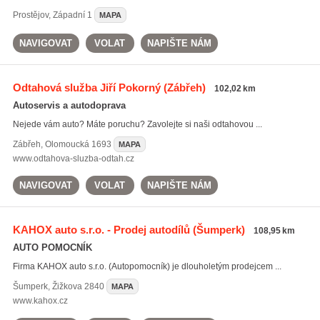
Prostějov
,
Západní 1
MAPA
NAVIGOVAT
VOLAT
NAPIŠTE NÁM
Odtahová služba Jiří Pokorný
(Zábřeh)
102,02 km
Autoservis a autodoprava
Nejede vám auto? Máte poruchu? Zavolejte si naši odtahovou ...
Zábřeh
,
Olomoucká 1693
MAPA
www.odtahova-sluzba-odtah.cz
NAVIGOVAT
VOLAT
NAPIŠTE NÁM
KAHOX auto s.r.o. - Prodej autodílů
(Šumperk)
108,95 km
AUTO POMOCNÍK
Firma KAHOX auto s.r.o. (Autopomocník) je dlouholetým prodejcem ...
Šumperk
,
Žižkova 2840
MAPA
www.kahox.cz