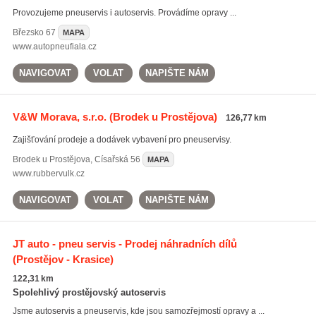
Provozujeme pneuservis i autoservis. Provádíme opravy ...
Březsko
67
MAPA
www.autopneufiala.cz
NAVIGOVAT
VOLAT
NAPIŠTE NÁM
V&W Morava, s.r.o.
(Brodek u Prostějova)
126,77 km
Zajišťování prodeje a dodávek vybavení pro pneuservisy.
Brodek u Prostějova
,
Císařská 56
MAPA
www.rubbervulk.cz
NAVIGOVAT
VOLAT
NAPIŠTE NÁM
JT auto - pneu servis - Prodej náhradních dílů
(Prostějov - Krasice)
122,31 km
Spolehlivý prostějovský autoservis
Jsme autoservis a pneuservis, kde jsou samozřejmostí opravy a ...