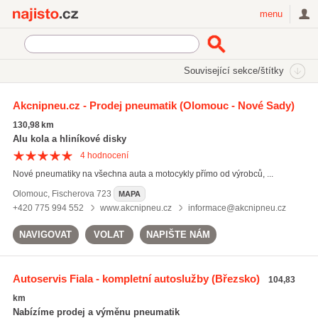
Najisto.cz
menu
SEKCE
ŠTÍTKY
Související sekce/štítky
Najisto.cz
prodej pneumatik
Akcnipneu.cz - Prodej pneumatik
(Olomouc - Nové Sady)
prodej pneumatik
(437)
130,98 km
výměna pneumatik
(2761)
Alu kola a hliníkové disky
letní pneumatiky
(648)
4
hodnocení
Nové pneumatiky na všechna auta a motocykly přímo od výrobců, ...
Všechny související štítky
Olomouc
,
Fischerova 723
MAPA
+420 775 994 552
www.akcnipneu.cz
informace@akcnipneu.cz
NAVIGOVAT
VOLAT
NAPIŠTE NÁM
Autoservis Fiala - kompletní autoslužby
(Březsko)
104,83
km
Nabízíme prodej a výměnu pneumatik