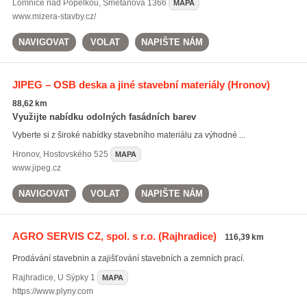
Lomnice nad Popelkou
,
Smetanova 1366
MAPA
www.mizera-stavby.cz/
NAVIGOVAT
VOLAT
NAPIŠTE NÁM
JIPEG – OSB deska a jiné stavební materiály
(Hronov)
88,62 km
Využijte nabídku odolných fasádních barev
Vyberte si z široké nabídky stavebního materiálu za výhodné ...
Hronov
,
Hostovského 525
MAPA
www.jipeg.cz
NAVIGOVAT
VOLAT
NAPIŠTE NÁM
AGRO SERVIS CZ, spol. s r.o.
(Rajhradice)
116,39 km
Prodávání stavebnin a zajišťování stavebních a zemních prací.
Rajhradice
,
U Sýpky 1
MAPA
https://www.plyny.com