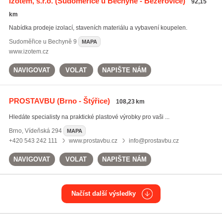
Izotem, s.r.o.
(Sudoměřice u Bechyně - Bežerovice)
92,15
km
Nabídka prodeje izolací, staveních materiálu a vybavení koupelen.
Sudoměřice u Bechyně
9
MAPA
www.izotem.cz
NAVIGOVAT
VOLAT
NAPIŠTE NÁM
PROSTAVBU
(Brno - Štýřice)
108,23 km
Hledáte specialisty na praktické plastové výrobky pro vaši ...
Brno
,
Vídeňská 294
MAPA
+420 543 242 111
www.prostavbu.cz
info@prostavbu.cz
NAVIGOVAT
VOLAT
NAPIŠTE NÁM
Načíst další výsledky