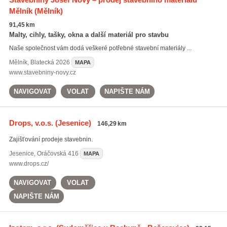
Mělník
(Mělník)
91,45 km
Malty, cihly, tašky, okna a další materiál pro stavbu
Naše společnost vám dodá veškeré potřebné stavební materiály ...
Mělník
,
Blatecká 2026
MAPA
www.stavebniny-novy.cz
NAVIGOVAT
VOLAT
NAPIŠTE NÁM
Drops, v.o.s.
(Jesenice)
146,29 km
Zajišťování prodeje stavebnin.
Jesenice
,
Oráčovská 416
MAPA
www.drops.cz/
NAVIGOVAT
VOLAT
NAPIŠTE NÁM