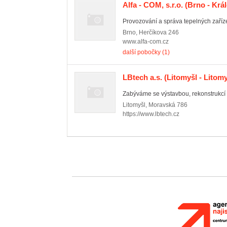
Alfa - COM, s.r.o.
(Brno - Král
Provozování a správa tepelných zaříze
Brno
,
Herčíkova 246
www.alfa-com.cz
další pobočky (1)
LBtech a.s.
(Litomyšl - Litom
Zabýváme se výstavbou, rekonstrukcí 
Litomyšl
,
Moravská 786
https://www.lbtech.cz