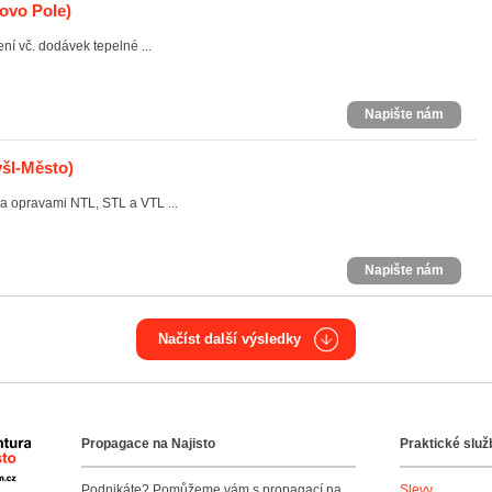
ovo Pole)
ní vč. dodávek tepelné ...
Napište nám
yšl-Město)
a opravami NTL, STL a VTL ...
Napište nám
Načíst další výsledky
Propagace na Najisto
Praktické služ
Agentura Najisto
Podnikáte? Pomůžeme vám s propagací na
Slevy