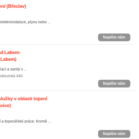
ení
(Břeclav)
ektroinstalace, plynu nebo ...
Napište nám
ad Labem-
d Labem)
cí a sanity v ...
rálovická 440
Napište nám
lužby v oblasti topení
vice)
 a topenářské práce. Kromě ...
Napište nám