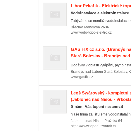
Libor Pekařík - Elektrické top
Vodoinstalace a elektroinstalace
Zabýváme se montáží vodoinstalace, el
Břeclav
,
Mendlova 2636
www.vodo-topo-elektro.cz
GAS FIX cz s.r.o.
(Brandýs n
Stará Boleslav - Brandýs na
Dodávky v oblasti vytápění, plynoinstala
Brandýs nad Labem-Stará Boleslav
,
K
www.gasfix.cz
Leoš Swárovský - kompletní s
(Jablonec nad Nisou - Vrkosla
S námi Vás topení nezamrzí!
Naše firma zajišťujeme vodoinstalační
Jablonec nad Nisou
,
Pražská 64
https://www.topeni-swarak.cz