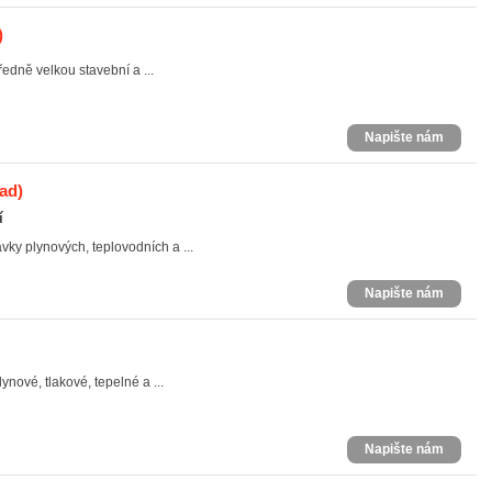
)
dně velkou stavební a ...
Napište nám
ad)
í
ky plynových, teplovodních a ...
Napište nám
nové, tlakové, tepelné a ...
Napište nám