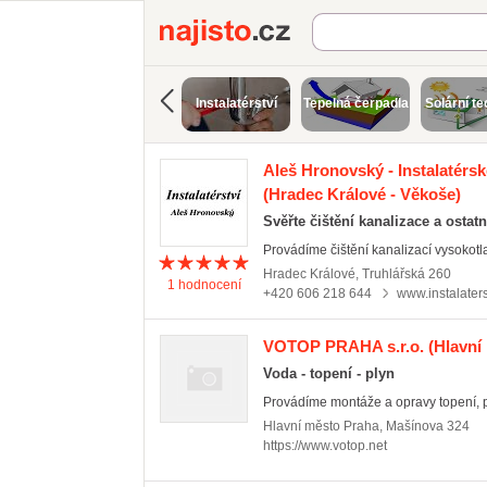
Najisto.cz
Instalatérství
Tepelná čerpadla
Solární t
Aleš Hronovský - Instalatérs
(Hradec Králové - Věkoše)
Svěřte čištění kanalizace a ostat
Provádíme čištění kanalizací vysokotla
Hradec Králové
,
Truhlářská 260
1
hodnocení
+420 606 218 644
www.instalaters
VOTOP PRAHA s.r.o.
(Hlavní 
Voda - topení - plyn
Provádíme montáže a opravy topení, pl
Hlavní město Praha
,
Mašínova 324
https://www.votop.net