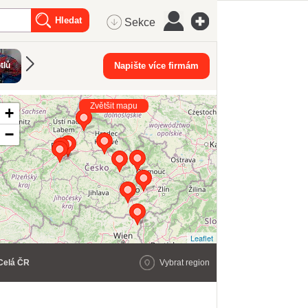
Sekce
Energetický
Nonstop
tlů
Inženýrské sítě
Napište více firmám
Teplárny
průmysl
instalatéř
Zvětšit mapu
+
−
Leaflet
Celá ČR
Vybrat region