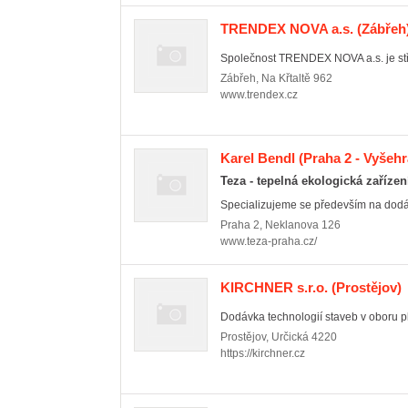
TRENDEX NOVA a.s.
(Zábřeh
Společnost TRENDEX NOVA a.s. je stře
Zábřeh
,
Na Křtaltě 962
www.trendex.cz
Karel Bendl
(Praha 2 - Vyšehr
Teza - tepelná ekologická zařízen
Specializujeme se především na dodáv
Praha 2
,
Neklanova 126
www.teza-praha.cz/
KIRCHNER s.r.o.
(Prostějov)
Dodávka technologií staveb v oboru ply
Prostějov
,
Určická 4220
https://kirchner.cz