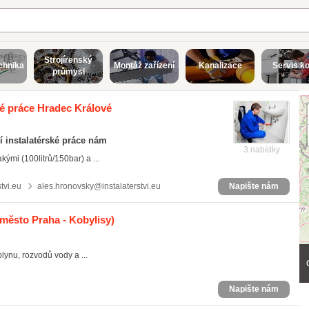
Strojírenský
echnika
Montáž zařízení
Kanalizace
Servis ko
průmysl
ké práce Hradec Králové
ní instalatérské práce nám
3 nabídky
kými (100litrů/150bar) a ...
tvi.eu
ales.hronovsky@instalaterstvi.eu
Napište nám
město Praha - Kobylisy)
ynu, rozvodů vody a ...
Napište nám