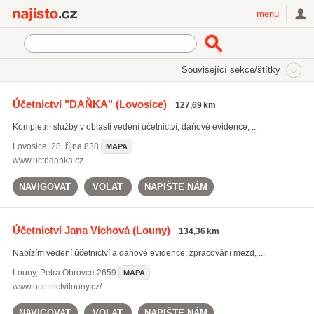
Najisto.cz
menu
SEKCE
ŠTÍTKY
Související sekce/štítky
Najisto.cz
rekonstrukce účetnictví
Účetnictví "DAŇKA"
(Lovosice)
127,69 km
rekonstrukce účetnictví
(414)
Kompletní služby v oblasti vedení účetnictví, daňové evidence, ...
mzdová agenda
(2335)
daňová evidence
(4958)
Lovosice
,
28. října 838
MAPA
www.uctodanka.cz
Všechny související štítky
NAVIGOVAT
VOLAT
NAPIŠTE NÁM
Účetnictví Jana Víchová
(Louny)
134,36 km
Nabízím vedení účetnictví a daňové evidence, zpracování mezd, ...
Louny
,
Petra Obrovce 2659
MAPA
www.ucetnictvilouny.cz/
NAVIGOVAT
VOLAT
NAPIŠTE NÁM