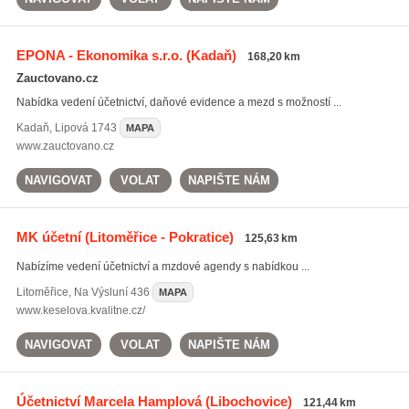
EPONA - Ekonomika s.r.o.
(Kadaň)
168,20 km
Zauctovano.cz
Nabídka vedení účetnictví, daňové evidence a mezd s možností ...
Kadaň
,
Lipová 1743
MAPA
www.zauctovano.cz
NAVIGOVAT
VOLAT
NAPIŠTE NÁM
MK účetní
(Litoměřice - Pokratice)
125,63 km
Nabízíme vedení účetnictví a mzdové agendy s nabídkou ...
Litoměřice
,
Na Výsluní 436
MAPA
www.keselova.kvalitne.cz/
NAVIGOVAT
VOLAT
NAPIŠTE NÁM
Účetnictví Marcela Hamplová
(Libochovice)
121,44 km