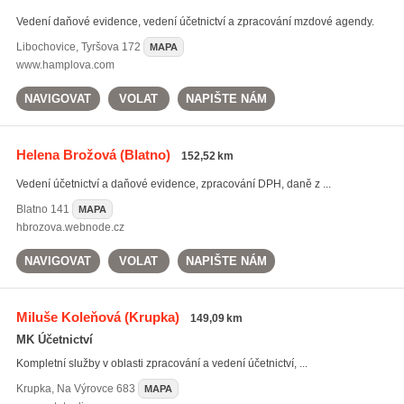
Vedení daňové evidence, vedení účetnictví a zpracování mzdové agendy.
Libochovice
,
Tyršova 172
MAPA
www.hamplova.com
NAVIGOVAT
VOLAT
NAPIŠTE NÁM
Helena Brožová
(Blatno)
152,52 km
Vedení účetnictví a daňové evidence, zpracování DPH, daně z ...
Blatno
141
MAPA
hbrozova.webnode.cz
NAVIGOVAT
VOLAT
NAPIŠTE NÁM
Miluše Koleňová
(Krupka)
149,09 km
MK Účetnictví
Kompletní služby v oblasti zpracování a vedení účetnictví, ...
Krupka
,
Na Výrovce 683
MAPA