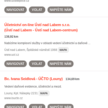
www.uctoteplice.cz
NAVIGOVAT
VOLAT
NAPIŠTE NÁM
Účetnictví on-line Ústí nad Labem s.r.o.
(Ústí nad Labem - Ústí nad Labem-centrum)
138,92 km
Nabízíme komplexní služby v oblasti vedení účetnictví a daňové ...
Ústí nad Labem
,
Špitálské náměstí 1068
MAPA
www.uol.cz
NAVIGOVAT
VOLAT
NAPIŠTE NÁM
Bc. Ivana Seidlová - ÚČTO
(Louny)
134,69 km
Vedení daňové evidence, účetnictví a mezd.
Louny
,
Kpt. Nálepky 2231
MAPA
www.isucto.cz
NAVIGOVAT
VOLAT
NAPIŠTE NÁM