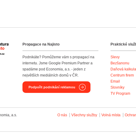
Propagace na Najisto
Praktické služ
Agentura Najisto
Podnikáte? Pomůžeme vám s propagací na
Slevy
internetu. Jsme Google Premium Partner a
Bezšanonu
spadáme pod Economia, a.s. - jeden z
Daňová kalkul
největších mediálních domů v ČR.
Centrum firem
Email
Podpořit podnikání reklamou
Slovníky
TV Program
omia, a.s.
O nás
Všechny služby
Volná místa
Ochra