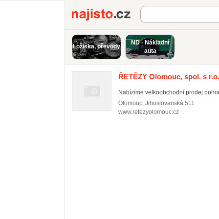
Najisto.cz
ND - Nákladní
Ložiska, převody
auta
ŘETĚZY Olomouc, spol. s r.o
Nabízíme velkoobchodní prodej pohonn
Olomouc
,
Jihoslovanská 511
www.retezyolomouc.cz