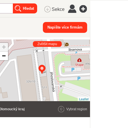
Sekce
Napište více firmám
Zvětšit mapu
+
−
Leaflet
Olomoucký kraj
Vybrat region