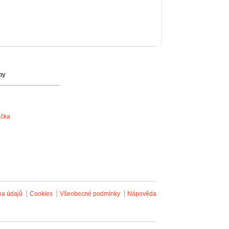
by
ačka
na údajů
Cookies
Všeobecné podmínky
Nápověda