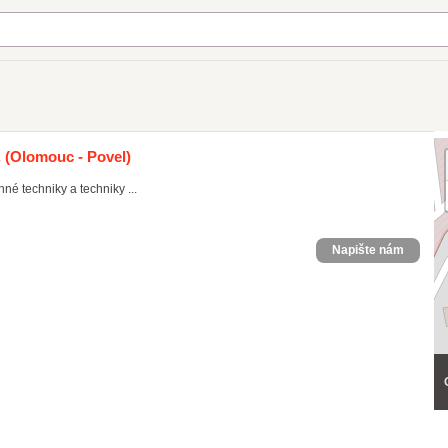
.
(Olomouc - Povel)
é techniky a techniky ...
Napište nám