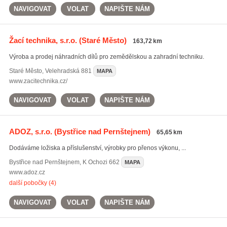
NAVIGOVAT
VOLAT
NAPIŠTE NÁM
Žací technika, s.r.o.
(Staré Město)
163,72 km
Výroba a prodej náhradních dílů pro zemědělskou a zahradní techniku.
Staré Město
,
Velehradská 881
MAPA
www.zacitechnika.cz/
NAVIGOVAT
VOLAT
NAPIŠTE NÁM
ADOZ, s.r.o.
(Bystřice nad Pernštejnem)
65,65 km
Dodáváme ložiska a příslušenství, výrobky pro přenos výkonu, ...
Bystřice nad Pernštejnem
,
K Ochozi 662
MAPA
www.adoz.cz
další pobočky (4)
NAVIGOVAT
VOLAT
NAPIŠTE NÁM