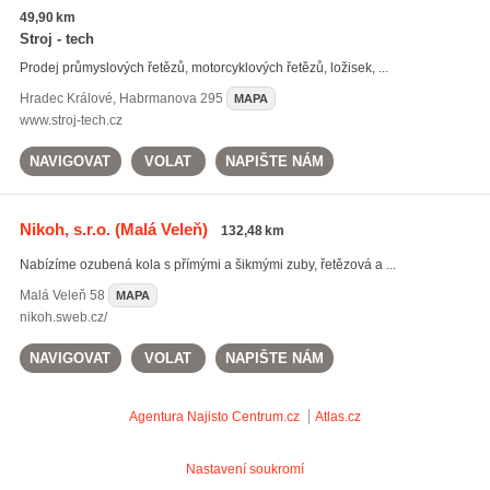
49,90 km
Stroj - tech
Prodej průmyslových řetězů, motorcyklových řetězů, ložisek, ...
Hradec Králové
,
Habrmanova 295
MAPA
www.stroj-tech.cz
NAVIGOVAT
VOLAT
NAPIŠTE NÁM
Nikoh, s.r.o.
(Malá Veleň)
132,48 km
Nabízíme ozubená kola s přímými a šikmými zuby, řetězová a ...
Malá Veleň
58
MAPA
nikoh.sweb.cz/
NAVIGOVAT
VOLAT
NAPIŠTE NÁM
Agentura Najisto
Centrum.cz
Atlas.cz
Nastavení soukromí