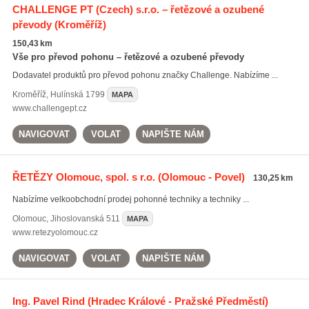
CHALLENGE PT (Czech) s.r.o. – řetězové a ozubené
převody
(Kroměříž)
150,43 km
Vše pro převod pohonu – řetězové a ozubené převody
Dodavatel produktů pro převod pohonu značky Challenge. Nabízíme ...
Kroměříž
,
Hulínská 1799
MAPA
www.challengept.cz
NAVIGOVAT
VOLAT
NAPIŠTE NÁM
ŘETĚZY Olomouc, spol. s r.o.
(Olomouc - Povel)
130,25 km
Nabízíme velkoobchodní prodej pohonné techniky a techniky ...
Olomouc
,
Jihoslovanská 511
MAPA
www.retezyolomouc.cz
NAVIGOVAT
VOLAT
NAPIŠTE NÁM
Ing. Pavel Rind
(Hradec Králové - Pražské Předměstí)