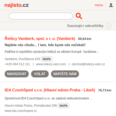
Najisto.cz
menu
SEKCE
ŠTÍTKY
Související sekce/štítky
Najisto.cz
řetězové převody
Řetězy Vamberk, spol. s r. o.
(Vamberk)
66,64 km
řetězové převody
(12)
Najdete nás všude... I tam, kde byste nás nečekali!
pojezdová kola
(16)
Patříme k největším výrobcům řetězů ve střední Evropě. Vyrábíme ...
řetězová kola
(19)
Vamberk
,
Dvořákova 426
MAPA
Všechny související štítky
+420 494 512 111
www.retezy-vam.com
obchod@retezy-vam.cz
NAVIGOVAT
VOLAT
NAPIŠTE NÁM
IDA CzechSped s.r.o.
(Hlavní město Praha - Libeň)
78,73 km
Společnost IDA CzechSped s.r.o. se zabývá velkoobchodem ...
Hlavní město Praha
,
Primátorská 296
MAPA
www.ida-czechsped.cz