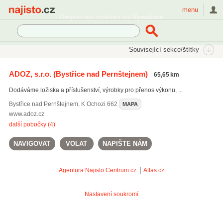
Najisto.cz
menu
Region byl změněn na
Vysočina
SEKCE
ŠTÍTKY
Související sekce/štítky
Najisto.cz
řetězové převody
ADOZ, s.r.o.
(Bystřice nad Pernštejnem)
65,65 km
pojezdová kola
(16)
Dodáváme ložiska a příslušenství, výrobky pro přenos výkonu, ...
řetězové převody
(12)
Bystřice nad Pernštejnem
,
K Ochozi 662
MAPA
www.adoz.cz
další pobočky (4)
NAVIGOVAT
VOLAT
NAPIŠTE NÁM
Agentura Najisto
Centrum.cz
Atlas.cz
Nastavení soukromí