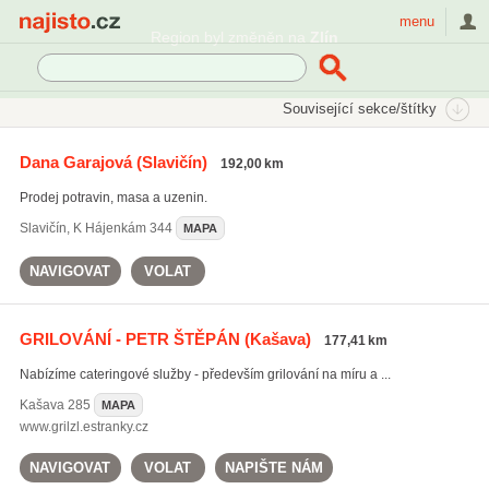
Najisto.cz
menu
SEKCE
ŠTÍTKY
Související sekce/štítky
Najisto.cz
řeznictví
Dana Garajová
(Slavičín)
192,00 km
řeznictví
(706)
Prodej potravin, masa a uzenin.
párky
(724)
hovězí maso
(722)
Slavičín
,
K Hájenkám 344
MAPA
Všechny související štítky
NAVIGOVAT
VOLAT
GRILOVÁNÍ - PETR ŠTĚPÁN
(Kašava)
177,41 km
Nabízíme cateringové služby - především grilování na míru a ...
Kašava
285
MAPA
www.grilzl.estranky.cz
NAVIGOVAT
VOLAT
NAPIŠTE NÁM