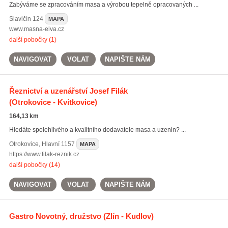
Zabýváme se zpracováním masa a výrobou tepelně opracovaných ...
Slavičín
124
MAPA
www.masna-elva.cz
další pobočky (1)
NAVIGOVAT
VOLAT
NAPIŠTE NÁM
Řeznictví a uzenářství Josef Filák
(Otrokovice - Kvítkovice)
164,13 km
Hledáte spolehlivého a kvalitního dodavatele masa a uzenin? ...
Otrokovice
,
Hlavní 1157
MAPA
https://www.filak-reznik.cz
další pobočky (14)
NAVIGOVAT
VOLAT
NAPIŠTE NÁM
Gastro Novotný, družstvo
(Zlín - Kudlov)