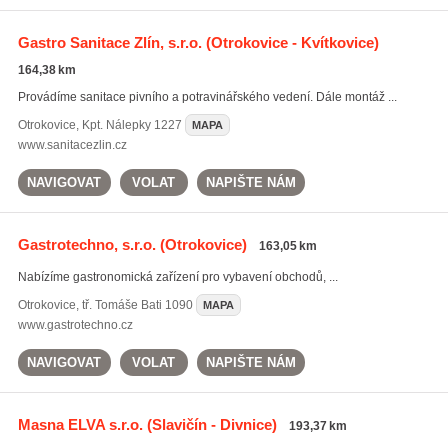
Gastro Sanitace Zlín, s.r.o.
(Otrokovice - Kvítkovice)
164,38 km
Provádíme sanitace pivního a potravinářského vedení. Dále montáž ...
Otrokovice
,
Kpt. Nálepky 1227
MAPA
www.sanitacezlin.cz
NAVIGOVAT
VOLAT
NAPIŠTE NÁM
Gastrotechno, s.r.o.
(Otrokovice)
163,05 km
Nabízíme gastronomická zařízení pro vybavení obchodů, ...
Otrokovice
,
tř. Tomáše Bati 1090
MAPA
www.gastrotechno.cz
NAVIGOVAT
VOLAT
NAPIŠTE NÁM
Masna ELVA s.r.o.
(Slavičín - Divnice)
193,37 km