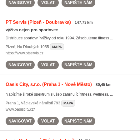
NAVIGOVAT
VOLAT
NAPIŠTE NÁM
PT Servis
(Plzeň - Doubravka)
147,73 km
výživa nejen pro sportovce
Distribuce sportovní výživy od roku 1994. Zásobujeme fitness ...
Plzeň
,
Na Dlouhých 1055
MAPA
https://www.ptservis.cz
NAVIGOVAT
VOLAT
NAPIŠTE NÁM
Oasis City, s.r.o.
(Praha 1 - Nové Město)
80,45 km
Nabízíme široké spektrum služeb zahrnující fitness, wellness, ...
Praha 1
,
Václavské náměstí 793
MAPA
www.oasiscity.cz/
NAVIGOVAT
VOLAT
NAPIŠTE NÁM