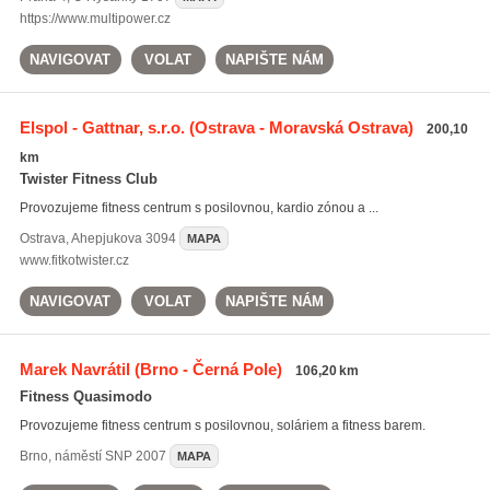
https://www.multipower.cz
NAVIGOVAT
VOLAT
NAPIŠTE NÁM
Elspol - Gattnar, s.r.o.
(Ostrava - Moravská Ostrava)
200,10
km
Twister Fitness Club
Provozujeme fitness centrum s posilovnou, kardio zónou a ...
Ostrava
,
Ahepjukova 3094
MAPA
www.fitkotwister.cz
NAVIGOVAT
VOLAT
NAPIŠTE NÁM
Marek Navrátil
(Brno - Černá Pole)
106,20 km
Fitness Quasimodo
Provozujeme fitness centrum s posilovnou, soláriem a fitness barem.
Brno
,
náměstí SNP 2007
MAPA