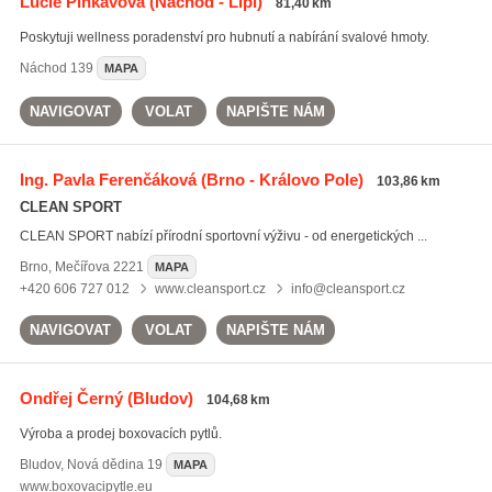
Lucie Pinkavová
(Náchod - Lipí)
81,40 km
Poskytuji wellness poradenství pro hubnutí a nabírání svalové hmoty.
Náchod
139
MAPA
NAVIGOVAT
VOLAT
NAPIŠTE NÁM
Ing. Pavla Ferenčáková
(Brno - Královo Pole)
103,86 km
CLEAN SPORT
CLEAN SPORT nabízí přírodní sportovní výživu - od energetických ...
Brno
,
Mečířova 2221
MAPA
+420 606 727 012
www.cleansport.cz
info@cleansport.cz
NAVIGOVAT
VOLAT
NAPIŠTE NÁM
Ondřej Černý
(Bludov)
104,68 km
Výroba a prodej boxovacích pytlů.
Bludov
,
Nová dědina 19
MAPA
www.boxovacipytle.eu