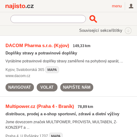
Najisto.cz
menu
SEKCE
ŠTÍTKY
Související sekce/štítky
Najisto.cz
sportovní výživa
DACOM Pharma s.r.o.
(Kyjov)
149,33 km
sportovní výživa
(222)
Doplňky stravy a potravinové doplňky
energetické nápoje
(107)
Vyrábíme potravinové doplňky stravy zaměřené na pohybový aparát, ...
doplňky potravy
(494)
Kyjov
,
Svatoborská 365
MAPA
Všechny související štítky
www.dacom.cz
NAVIGOVAT
VOLAT
NAPIŠTE NÁM
Multipower.cz
(Praha 4 - Braník)
78,89 km
distribuce, prodej a e-shop sportovní, zdravé a dietní výživy
Jsme dovozcem značek MULTIPOWER, PROVISTA, MULTABEN, Z-
KONZEPT a ...
Praha 4
,
U Ryšánky 1707
MAPA