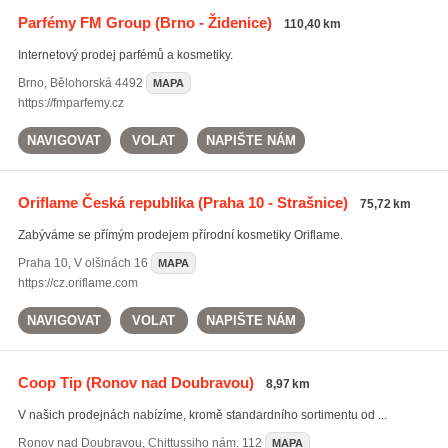
Parfémy FM Group
(Brno - Židenice)
110,40 km
Internetový prodej parfémů a kosmetiky.
Brno
,
Bělohorská 4492
MAPA
https://fmparfemy.cz
NAVIGOVAT
VOLAT
NAPIŠTE NÁM
Oriflame Česká republika
(Praha 10 - Strašnice)
75,72 km
Zabýváme se přímým prodejem přírodní kosmetiky Oriflame.
Praha 10
,
V olšinách 16
MAPA
https://cz.oriflame.com
NAVIGOVAT
VOLAT
NAPIŠTE NÁM
Coop Tip
(Ronov nad Doubravou)
8,97 km
V našich prodejnách nabízíme, kromě standardního sortimentu od ...
Ronov nad Doubravou
,
Chittussiho nám. 112
MAPA