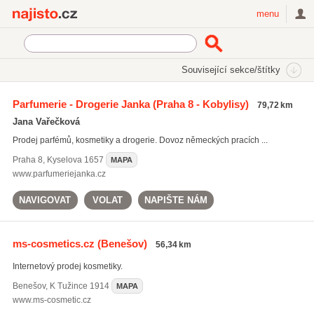
Najisto.cz
menu
SEKCE
ŠTÍTKY
Související sekce/štítky
Najisto.cz
sprchové gely
Parfumerie - Drogerie Janka
(Praha 8 - Kobylisy)
79,72 km
sprchové gely
(607)
Jana Vařečková
prací prášky
(1515)
Prodej parfémů, kosmetiky a drogerie. Dovoz německých pracích ...
nealko nápoje
(4946)
Praha 8
,
Kyselova 1657
MAPA
Všechny související štítky
www.parfumeriejanka.cz
NAVIGOVAT
VOLAT
NAPIŠTE NÁM
ms-cosmetics.cz
(Benešov)
56,34 km
Internetový prodej kosmetiky.
Benešov
,
K Tužince 1914
MAPA
www.ms-cosmetic.cz