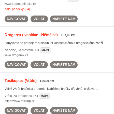
www.jednotahlinsko.cz
další pobočky (64)
NAVIGOVAT
VOLAT
NAPIŠTE NÁM
Drogerex
(Ivančice - Němčice)
103,00 km
Zabýváme se prodejem a distribucí kosmetického a drogistického zboží.
Ivančice
,
Za Mostem 303
MAPA
www.drogerex.cz
NAVIGOVAT
VOLAT
NAPIŠTE NÁM
Tosikup.cz
(Vráto)
114,96 km
Velký výběr hraček a drogerie. Nabízíme hračky dřevěné, plyšové, ...
Vráto
,
Za prodejnou 154
MAPA
https://www.tosikup.cz
NAVIGOVAT
VOLAT
NAPIŠTE NÁM