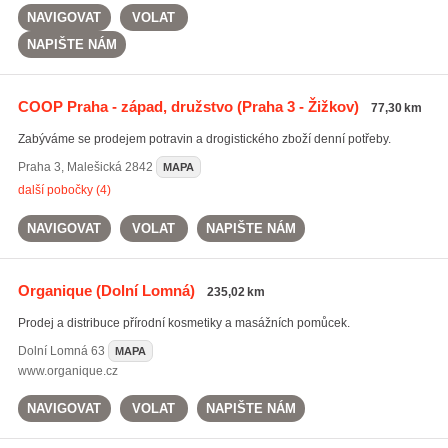
NAVIGOVAT
VOLAT
NAPIŠTE NÁM
COOP Praha - západ, družstvo
(Praha 3 - Žižkov)
77,30 km
Zabýváme se prodejem potravin a drogistického zboží denní potřeby.
Praha 3
,
Malešická 2842
MAPA
další pobočky (4)
NAVIGOVAT
VOLAT
NAPIŠTE NÁM
Organique
(Dolní Lomná)
235,02 km
Prodej a distribuce přírodní kosmetiky a masážních pomůcek.
Dolní Lomná
63
MAPA
www.organique.cz
NAVIGOVAT
VOLAT
NAPIŠTE NÁM