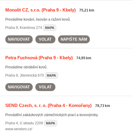
Monolit CZ, s.r.o.
(Praha 9 - Kbely)
75,21 km
Provádíme kování, lisován a ražení kovů.
Praha 9
,
Kramlova 274
MAPA
NAVIGOVAT
VOLAT
NAPIŠTE NÁM
Petra Fuchsová
(Praha 9 - Kbely)
74,95 km
Provádíme obrábění kovů.
Praha 9
,
Jilemnická 670
MAPA
NAVIGOVAT
VOLAT
SEND Czech, s. r. o.
(Praha 4 - Komořany)
78,73 km
Provádění zakázkových zámečnických prací a kovovýroby.
Praha 4
,
U skladu 2209
MAPA
www.sendsro.cz/