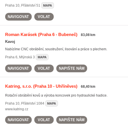
Praha 10
,
Přátelství 51
MAPA
NAVIGOVAT
VOLAT
Roman Karásek
(Praha 6 - Bubeneč)
83,08 km
Kavoj
Nabízíme CNC obrábění, soustružení, lisování a práce s plechem.
Praha 6
,
Mlýnská 3
MAPA
NAVIGOVAT
VOLAT
NAPIŠTE NÁM
Katring, s.r.o.
(Praha 10 - Uhříněves)
68,40 km
Rotační obrábění kovů a výroba koncovek pro hydraulické hadice.
Praha 10
,
Přátelství 1084
MAPA
www.katring.cz
NAVIGOVAT
VOLAT
NAPIŠTE NÁM