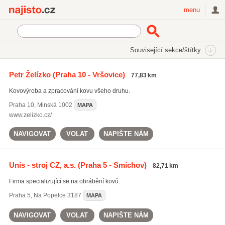
Najisto.cz
menu
SEKCE
ŠTÍTKY
Související sekce/štítky
Najisto.cz
strojní obrábění
Petr Želízko
(Praha 10 - Vršovice)
77,83 km
strojní obrábění
(622)
Kovovýroba a zpracování kovu všeho druhu.
frézování
(866)
jádrové vrtání
(596)
Praha 10
,
Minská 1002
MAPA
www.zelizko.cz/
Všechny související štítky
NAVIGOVAT
VOLAT
NAPIŠTE NÁM
Unis - stroj CZ, a.s.
(Praha 5 - Smíchov)
82,71 km
Firma specializující se na obrábění kovů.
Praha 5
,
Na Popelce 3187
MAPA
NAVIGOVAT
VOLAT
NAPIŠTE NÁM