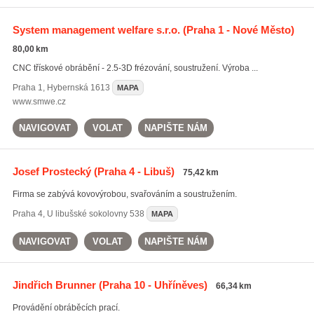
System management welfare s.r.o.
(Praha 1 - Nové Město)
80,00 km
CNC třískové obrábění - 2.5-3D frézování, soustružení. Výroba ...
Praha 1
,
Hybernská 1613
MAPA
www.smwe.cz
NAVIGOVAT
VOLAT
NAPIŠTE NÁM
Josef Prostecký
(Praha 4 - Libuš)
75,42 km
Firma se zabývá kovovýrobou, svařováním a soustružením.
Praha 4
,
U libušské sokolovny 538
MAPA
NAVIGOVAT
VOLAT
NAPIŠTE NÁM
Jindřich Brunner
(Praha 10 - Uhříněves)
66,34 km
Provádění obráběcích prací.