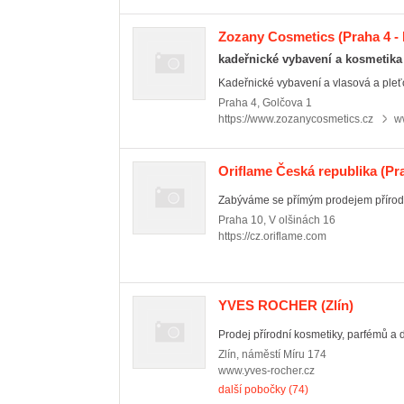
Zozany Cosmetics
(Praha 4 -
kadeřnické vybavení a kosmetika
Kadeřnické vybavení a vlasová a pleťo
Praha 4
,
Golčova 1
https://www.zozanycosmetics.cz
w
Oriflame Česká republika
(Pra
Zabýváme se přímým prodejem přírodn
Praha 10
,
V olšinách 16
https://cz.oriflame.com
YVES ROCHER
(Zlín)
Prodej přírodní kosmetiky, parfémů a 
Zlín
,
náměstí Míru 174
www.yves-rocher.cz
další pobočky (74)