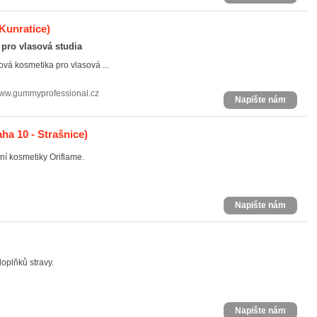
 Kunratice)
 pro vlasová studia
vá kosmetika pro vlasová ...
ww.gummyprofessional.cz
Napište nám
ha 10 - Strašnice)
í kosmetiky Oriflame.
Napište nám
doplňků stravy.
Napište nám