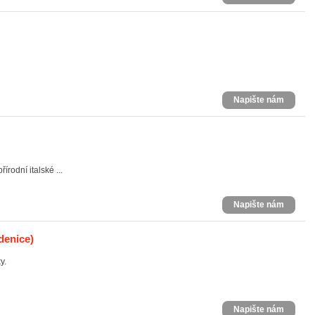
Napište nám
írodní italské ...
Napište nám
denice)
y.
Napište nám