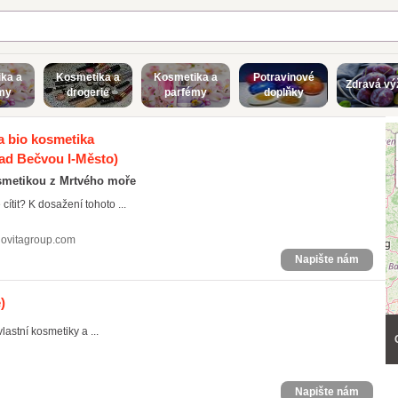
ka a
Kosmetika a
Kosmetika a
Potravinové
Zdravá vý
my
drogerie
parfémy
doplňky
a bio kosmetika
nad Bečvou I-Město)
osmetikou z Mrtvého moře
ítit? K dosažení tohoto ...
ovitagroup.com
Napište nám
)
astní kosmetiky a ...
Napište nám