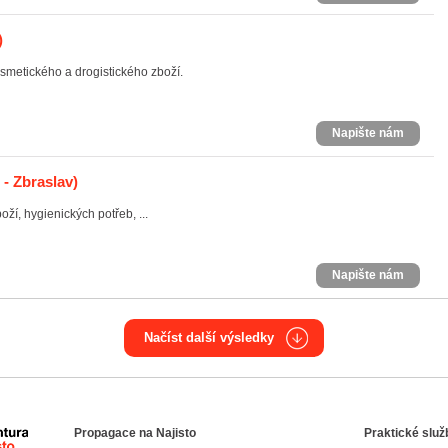
)
smetického a drogistického zboží.
Napište nám
 - Zbraslav)
ží, hygienických potřeb, ...
Napište nám
Načíst další výsledky
Propagace na Najisto
Praktické služ
Agentura Najisto