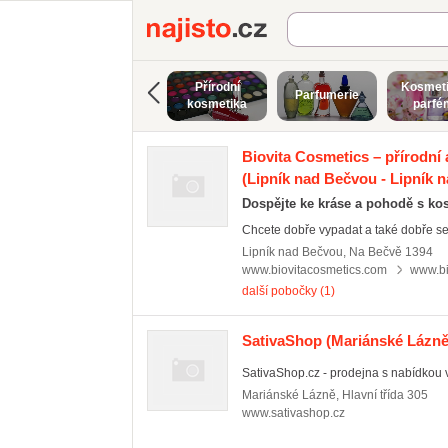
Najisto.cz
Přírodní
Kosmeti
Parfumerie
kosmetika
parfé
Biovita Cosmetics – přírodní 
(Lipník nad Bečvou - Lipník 
Dospějte ke kráse a pohodě s k
Chcete dobře vypadat a také dobře se c
Lipník nad Bečvou
,
Na Bečvě 1394
www.biovitacosmetics.com
www.bi
další pobočky (1)
SativaShop
(Mariánské Lázně
SativaShop.cz - prodejna s nabídkou vl
Mariánské Lázně
,
Hlavní třída 305
www.sativashop.cz