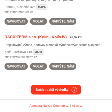
Čerpadla a kompresory. Ventily, armatury a potrubí. ...
Praha 9
,
K cihelně 425
MAPA
https://thermoquell.cz
NAVIGOVAT
VOLAT
NAPIŠTE NÁM
RACIOTERM s.r.o.
(Kolín - Kolín IV)
28,97 km
Projektování, výroba, dodávky a montáž výměníkových stanic a kotelen.
Kolín
,
Jirečkova 449
MAPA
https://www.racioterm.cz
NAVIGOVAT
VOLAT
NAPIŠTE NÁM
Načíst další výsledky
Agentura Najisto
Centrum.cz
Atlas.cz