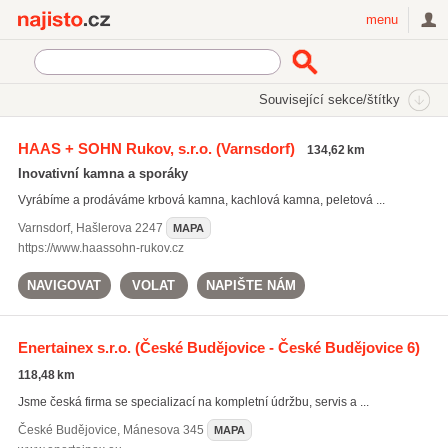
Najisto.cz
menu
SEKCE
ŠTÍTKY
Související sekce/štítky
Najisto.cz
tepelné výměníky
HAAS + SOHN Rukov, s.r.o.
(Varnsdorf)
134,62 km
tepelné výměníky
(65)
Inovativní kamna a sporáky
výměník tepla
(32)
Vyrábíme a prodáváme krbová kamna, kachlová kamna, peletová ...
topná technika
(663)
Varnsdorf
,
Hašlerova 2247
MAPA
Všechny související štítky
https://www.haassohn-rukov.cz
NAVIGOVAT
VOLAT
NAPIŠTE NÁM
Enertainex s.r.o.
(České Budějovice - České Budějovice 6)
118,48 km
Jsme česká firma se specializací na kompletní údržbu, servis a ...
České Budějovice
,
Mánesova 345
MAPA