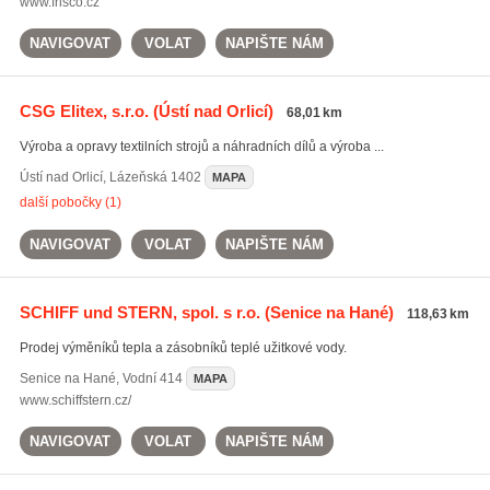
www.frisco.cz
NAVIGOVAT
VOLAT
NAPIŠTE NÁM
CSG Elitex, s.r.o.
(Ústí nad Orlicí)
68,01 km
Výroba a opravy textilních strojů a náhradních dílů a výroba ...
Ústí nad Orlicí
,
Lázeňská 1402
MAPA
další pobočky (1)
NAVIGOVAT
VOLAT
NAPIŠTE NÁM
SCHIFF und STERN, spol. s r.o.
(Senice na Hané)
118,63 km
Prodej výměníků tepla a zásobníků teplé užitkové vody.
Senice na Hané
,
Vodní 414
MAPA
www.schiffstern.cz/
NAVIGOVAT
VOLAT
NAPIŠTE NÁM