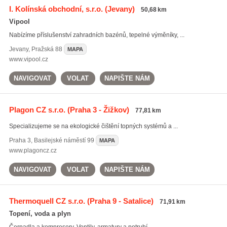
I. Kolínská obchodní, s.r.o.
(Jevany)
50,68 km
Vipool
Nabízíme příslušenství zahradních bazénů, tepelné výměníky, ...
Jevany
,
Pražská 88
MAPA
www.vipool.cz
NAVIGOVAT
VOLAT
NAPIŠTE NÁM
Plagon CZ s.r.o.
(Praha 3 - Žižkov)
77,81 km
Specializujeme se na ekologické čištění topných systémů a ...
Praha 3
,
Basilejské náměstí 99
MAPA
www.plagoncz.cz
NAVIGOVAT
VOLAT
NAPIŠTE NÁM
Thermoquell CZ s.r.o.
(Praha 9 - Satalice)
71,91 km
Topení, voda a plyn