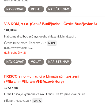
www.enertainex.eu
NAVIGOVAT
VOLAT
NAPIŠTE NÁM
V-S KOM, s.r.o.
(České Budějovice - České Budějovice 6)
118,98 km
Nabízíme distribuci průmyslového chlazení, klimatizací, ...
České Budějovice
,
Čechova 727
MAPA
https://www.veskom.cz
další pobočky (2)
NAVIGOVAT
VOLAT
NAPIŠTE NÁM
FRISCO s.r.o. - chladicí a klimatizační zařízení
(Příbram - Příbram VI-Březové Hory)
107,57 km
Firma Frisco je výhradně českou firmou. Na trh jsme vstoupili už ...
Příbram
,
Husova 267
MAPA