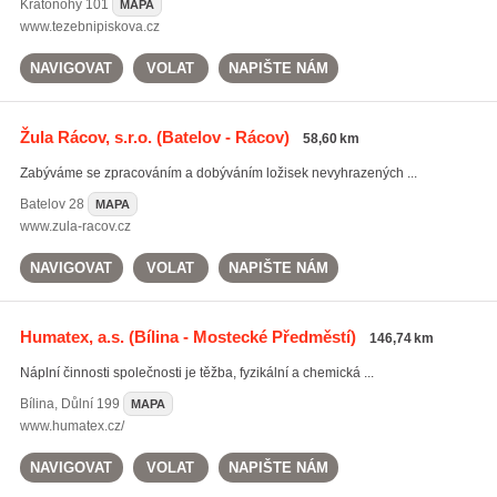
Kratonohy
101
MAPA
www.tezebnipiskova.cz
NAVIGOVAT
VOLAT
NAPIŠTE NÁM
Žula Rácov, s.r.o.
(Batelov - Rácov)
58,60 km
Zabýváme se zpracováním a dobýváním ložisek nevyhrazených ...
Batelov
28
MAPA
www.zula-racov.cz
NAVIGOVAT
VOLAT
NAPIŠTE NÁM
Humatex, a.s.
(Bílina - Mostecké Předměstí)
146,74 km
Náplní činnosti společnosti je těžba, fyzikální a chemická ...
Bílina
,
Důlní 199
MAPA
www.humatex.cz/
NAVIGOVAT
VOLAT
NAPIŠTE NÁM