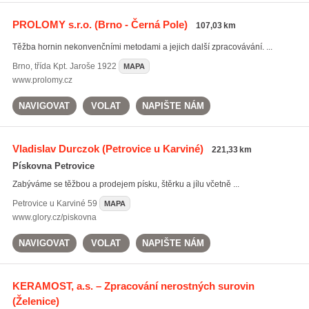
PROLOMY s.r.o.
(Brno - Černá Pole)
107,03 km
Těžba hornin nekonvenčními metodami a jejich další zpracovávání. ...
Brno
,
třída Kpt. Jaroše 1922
MAPA
www.prolomy.cz
NAVIGOVAT
VOLAT
NAPIŠTE NÁM
Vladislav Durczok
(Petrovice u Karviné)
221,33 km
Pískovna Petrovice
Zabýváme se těžbou a prodejem písku, štěrku a jílu včetně ...
Petrovice u Karviné
59
MAPA
www.glory.cz/piskovna
NAVIGOVAT
VOLAT
NAPIŠTE NÁM
KERAMOST, a.s. – Zpracování nerostných surovin
(Želenice)