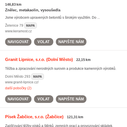
146,83 km
Znělec, metakaolin, vysoušedla
Jsme výrobcem upravených betonitů s širokým využitím. Do ...
Želenice
79
MAPA
www.keramost.cz
NAVIGOVAT
VOLAT
NAPIŠTE NÁM
Granit Lipnice, s.r.o.
(Dolní Město)
22,15 km
Těžba a zpracování nerostných surovin a produkce kamenných výrobků.
Dolní Město
293
MAPA
www.granit-lipnice.cz/
další pobočky (2)
NAVIGOVAT
VOLAT
NAPIŠTE NÁM
Písek Žabčice, s.r.o.
(Žabčice)
121,31 km
Zajišťování těžby písků a štěrků, zemních prací a provozování skládek.