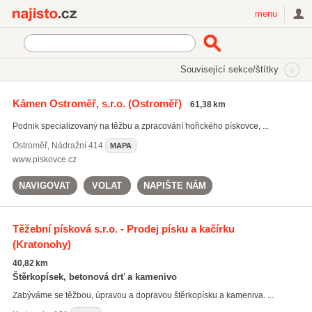
Najisto.cz
menu
SEKCE
ŠTÍTKY
Související sekce/štítky
Najisto.cz
těžba nerostných surovin
Kámen Ostroměř, s.r.o.
(Ostroměř)
61,38 km
těžba nerostných surovin
(49)
Podnik specializovaný na těžbu a zpracování hořického pískovce, ...
těžba kamene
(49)
kamenné drtě
(154)
Ostroměř
,
Nádražní 414
MAPA
www.piskovce.cz
Všechny související štítky
NAVIGOVAT
VOLAT
NAPIŠTE NÁM
Těžební písková s.r.o. - Prodej písku a kačírku
(Kratonohy)
40,82 km
Štěrkopísek, betonová drť a kamenivo
Zabýváme se těžbou, úpravou a dopravou štěrkopísku a kameniva. ...