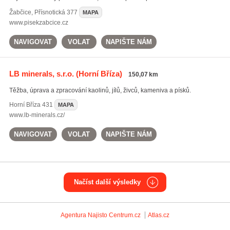
Žabčice
,
Přísnotická 377
MAPA
www.pisekzabcice.cz
NAVIGOVAT
VOLAT
NAPIŠTE NÁM
LB minerals, s.r.o.
(Horní Bříza)
150,07 km
Těžba, úprava a zpracování kaolinů, jílů, živců, kameniva a písků.
Horní Bříza
431
MAPA
www.lb-minerals.cz/
NAVIGOVAT
VOLAT
NAPIŠTE NÁM
Načíst další výsledky
Agentura Najisto
Centrum.cz
Atlas.cz