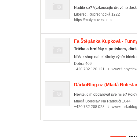
Nudíte se? Vyzkoušejte dřevěné deskov
Liberec
,
Ruprechtická 1222
https://matymoves.com
Fa Štěpánka Kupková - Funny
Trička a hrníčky s potiskem, dár
Náš e-shop nabízí široký výběr triček a
Dobrá
409
+420 702 120 121
www.funnytrick
DárkoBlog.cz
(Mladá Boleslav
Nevíte, čím obdarovat své milé? Pojďte 
Mladá Boleslav
,
Na Radouči 1044
+420 732 208 028
www.darkoblog