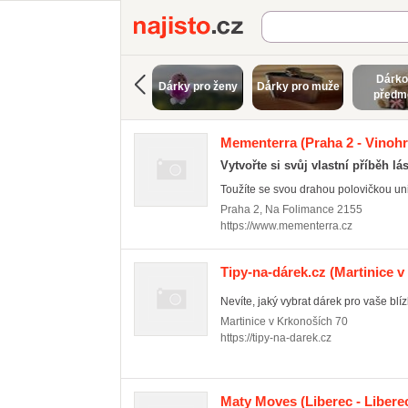
Najisto.cz
Dárko
Dárky pro ženy
Dárky pro muže
předm
Mementerra
(Praha 2 - Vinoh
Vytvořte si svůj vlastní příběh lá
Toužíte se svou drahou polovičkou unik
Praha 2
,
Na Folimance 2155
https://www.mementerra.cz
Tipy-na-dárek.cz
(Martinice v
Nevíte, jaký vybrat dárek pro vaše blíz
Martinice v Krkonoších
70
https://tipy-na-darek.cz
Maty Moves
(Liberec - Libere