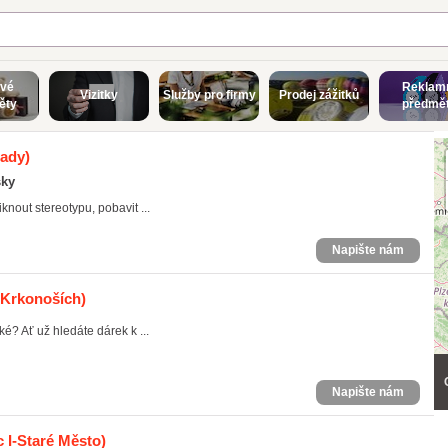
vé
Reklam
Vizitky
Služby pro firmy
Prodej zážitků
ěty
předmě
rady)
sky
nout stereotypu, pobavit ...
Napište nám
 Krkonoších)
ké? Ať už hledáte dárek k ...
Napište nám
c I-Staré Město)