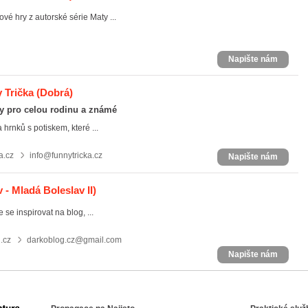
é hry z autorské série Maty ...
Napište nám
 Trička
(Dobrá)
ky pro celou rodinu a známé
 hrnků s potiskem, které ...
a.cz
info@funnytricka.cz
Napište nám
 - Mladá Boleslav II)
se inspirovat na blog, ...
.cz
darkoblog.cz@gmail.com
Napište nám