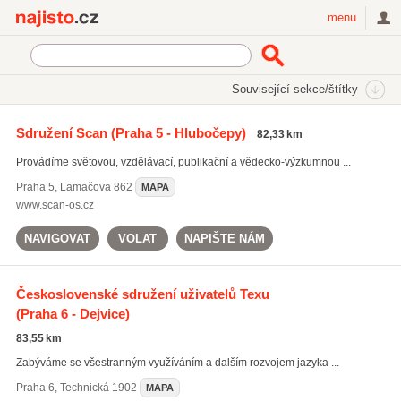
Najisto.cz
menu
SEKCE
ŠTÍTKY
Související sekce/štítky
Najisto.cz
tisk publikací
Sdružení Scan
(Praha 5 - Hlubočepy)
82,33 km
tisk publikací
(63)
Provádíme světovou, vzdělávací, publikační a vědecko-výzkumnou ...
tisk plakátů
(303)
tisk katalogů
(236)
Praha 5
,
Lamačova 862
MAPA
www.scan-os.cz
Všechny související štítky
NAVIGOVAT
VOLAT
NAPIŠTE NÁM
Československé sdružení uživatelů Texu
(Praha 6 - Dejvice)
83,55 km
Zabýváme se všestranným využíváním a dalším rozvojem jazyka ...
Praha 6
,
Technická 1902
MAPA