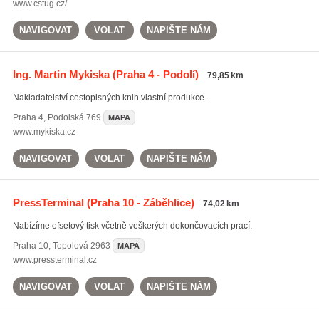
www.cstug.cz/
NAVIGOVAT
VOLAT
NAPIŠTE NÁM
Ing. Martin Mykiska
(Praha 4 - Podolí)
79,85 km
Nakladatelství cestopisných knih vlastní produkce.
Praha 4
,
Podolská 769
MAPA
www.mykiska.cz
NAVIGOVAT
VOLAT
NAPIŠTE NÁM
PressTerminal
(Praha 10 - Záběhlice)
74,02 km
Nabízíme ofsetový tisk včetně veškerých dokončovacích prací.
Praha 10
,
Topolová 2963
MAPA
www.pressterminal.cz
NAVIGOVAT
VOLAT
NAPIŠTE NÁM