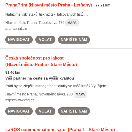
PrahaPrint
(Hlavní město Praha - Letňany)
77,71 km
Nabízíme tisk letáků, tisk vizitek, falcovaných listů, ...
Hlavní město Praha
,
Tupolevova 472
MAPA
prahaprint.cz/
NAVIGOVAT
VOLAT
NAPIŠTE NÁM
Česká společnost pro jakost
(Hlavní město Praha - Staré Město)
81,46 km
Váš partner na cestě za vyšší kvalitou
Rádi byste zlepšili management kvality ve vaší firmě? Využijete ...
Hlavní město Praha
,
Novotného lávka 200
MAPA
https://www.csq.cz
NAVIGOVAT
VOLAT
NAPIŠTE NÁM
LaROS communications s.r.o.
(Praha 1 - Staré Město)