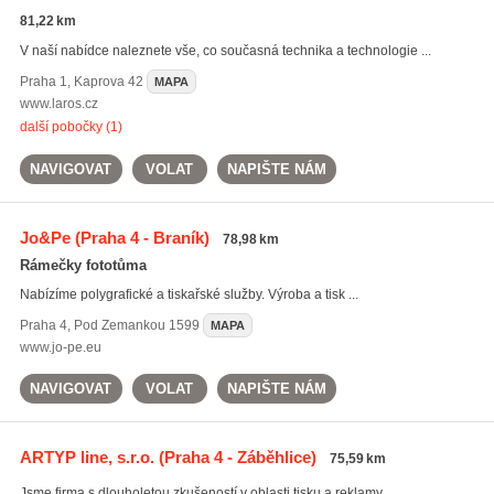
81,22 km
V naší nabídce naleznete vše, co současná technika a technologie ...
Praha 1
,
Kaprova 42
MAPA
www.laros.cz
další pobočky (1)
NAVIGOVAT
VOLAT
NAPIŠTE NÁM
Jo&Pe
(Praha 4 - Braník)
78,98 km
Rámečky fototůma
Nabízíme polygrafické a tiskařské služby. Výroba a tisk ...
Praha 4
,
Pod Zemankou 1599
MAPA
www.jo-pe.eu
NAVIGOVAT
VOLAT
NAPIŠTE NÁM
ARTYP line, s.r.o.
(Praha 4 - Záběhlice)
75,59 km
Jsme firma s dlouholetou zkušeností v oblasti tisku a reklamy. ...