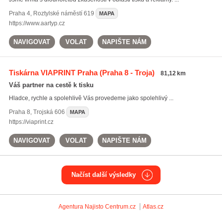
Praha 4
,
Roztylské náměstí 619
MAPA
https://www.aartyp.cz
NAVIGOVAT
VOLAT
NAPIŠTE NÁM
Tiskárna VIAPRINT Praha
(Praha 8 - Troja)
81,12 km
Váš partner na cestě k tisku
Hladce, rychle a spolehlivě Vás provedeme jako spolehlivý ...
Praha 8
,
Trojská 606
MAPA
https://viaprint.cz
NAVIGOVAT
VOLAT
NAPIŠTE NÁM
Načíst další výsledky
Agentura Najisto
Centrum.cz
Atlas.cz