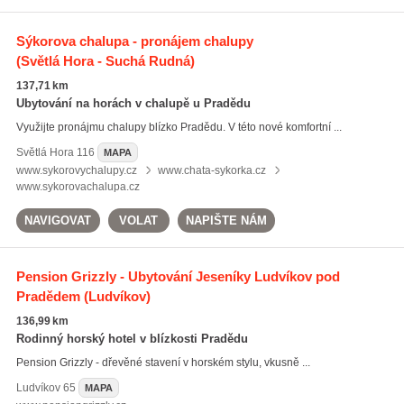
Sýkorova chalupa - pronájem chalupy
(Světlá Hora - Suchá Rudná)
137,71 km
Ubytování na horách v chalupě u Pradědu
Využijte pronájmu chalupy blízko Pradědu. V této nové komfortní ...
Světlá Hora
116
MAPA
www.sykorovychalupy.cz
www.chata-sykorka.cz
www.sykorovachalupa.cz
NAVIGOVAT
VOLAT
NAPIŠTE NÁM
Pension Grizzly - Ubytování Jeseníky Ludvíkov pod
Pradědem
(Ludvíkov)
136,99 km
Rodinný horský hotel v blízkosti Pradědu
Pension Grizzly - dřevěné stavení v horském stylu, vkusně ...
Ludvíkov
65
MAPA