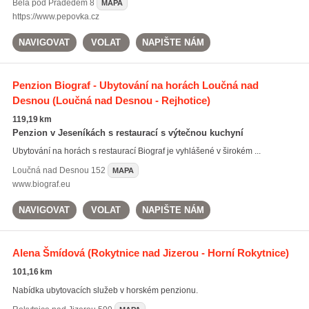
Bělá pod Pradědem
8
MAPA
https://www.pepovka.cz
NAVIGOVAT
VOLAT
NAPIŠTE NÁM
Penzion Biograf - Ubytování na horách Loučná nad
Desnou
(Loučná nad Desnou - Rejhotice)
119,19 km
Penzion v Jeseníkách s restaurací s výtečnou kuchyní
Ubytování na horách s restaurací Biograf je vyhlášené v širokém ...
Loučná nad Desnou
152
MAPA
www.biograf.eu
NAVIGOVAT
VOLAT
NAPIŠTE NÁM
Alena Šmídová
(Rokytnice nad Jizerou - Horní Rokytnice)
101,16 km
Nabídka ubytovacích služeb v horském penzionu.