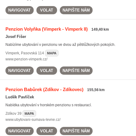
NAVIGOVAT
VOLAT
NAPIŠTE NÁM
Penzion Volyňka
(Vimperk - Vimperk II)
149,40 km
Josef Fišer
Nabízíme ubytování v penzionu ve dvou až pětilůžkových pokojích.
Vimperk
,
Pasovská 114
MAPA
www.penzion-vimperk.cz/
NAVIGOVAT
VOLAT
NAPIŠTE NÁM
Penzion Babůrek
(Zdíkov - Zdíkovec)
155,56 km
Luděk Pavlíček
Nabídka ubytování v horském penzionu s restaurací.
Zdíkov
39
MAPA
www.ubytovani-sumava-levne.cz/
NAVIGOVAT
VOLAT
NAPIŠTE NÁM