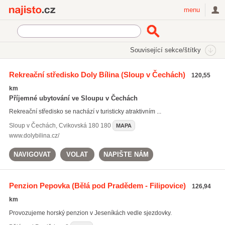
Najisto.cz
menu
SEKCE
ŠTÍTKY
Související sekce/štítky
Najisto.cz
ubytování na horách
Rekreační středisko Doly Bílina
(Sloup v Čechách)
120,55
ubytování na horách
(1092)
km
ubytování severní Čechy
(1344)
Příjemné ubytování ve Sloupu v Čechách
ubytování Krkonoše
(507)
Rekreační středisko se nachází v turisticky atraktivním ...
Všechny související štítky
Sloup v Čechách
,
Cvikovská 180 180
MAPA
www.dolybilina.cz/
NAVIGOVAT
VOLAT
NAPIŠTE NÁM
Penzion Pepovka
(Bělá pod Pradědem - Filipovice)
126,94
km
Provozujeme horský penzion v Jeseníkách vedle sjezdovky.