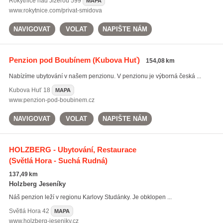
Rokytnice nad Jizerou
599
MAPA
www.rokytnice.com/privat-smidova
NAVIGOVAT
VOLAT
NAPIŠTE NÁM
Penzion pod Boubínem
(Kubova Huť)
154,08 km
Nabízíme ubytování v našem penzionu. V penzionu je výborná česká ...
Kubova Huť
18
MAPA
www.penzion-pod-boubinem.cz
NAVIGOVAT
VOLAT
NAPIŠTE NÁM
HOLZBERG - Ubytování, Restaurace
(Světlá Hora - Suchá Rudná)
137,49 km
Holzberg Jeseníky
Náš penzion leží v regionu Karlovy Studánky. Je obklopen ...
Světlá Hora
42
MAPA
www.holzberg-jeseniky.cz