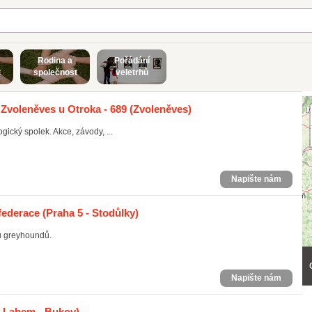
Rodina a
Pořádání
t
společnost
veletrhů
Zvoleněves u Otroka - 689
(Zvoleněves)
ický spolek. Akce, závody, ...
Napište nám
federace
(Praha 5 - Stodůlky)
tů greyhoundů.
Napište nám
d Labem - Bukov)