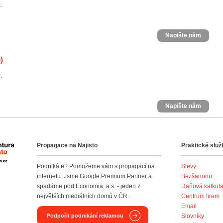
.
Napište nám
)
.
Napište nám
Propagace na Najisto
Praktické služ
Agentura Najisto
Podnikáte? Pomůžeme vám s propagací na
Slevy
internetu. Jsme Google Premium Partner a
Bezšanonu
spadáme pod Economia, a.s. - jeden z
Daňová kalkul
největších mediálních domů v ČR.
Centrum firem
Email
Podpořit podnikání reklamou
Slovníky