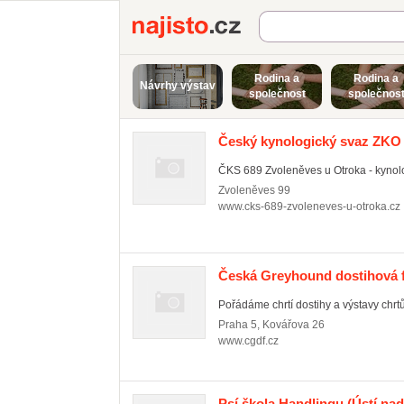
Najisto.cz
Rodina a
Rodina a
Návrhy výstav
společnost
společnos
Český kynologický svaz ZKO 
ČKS 689 Zvoleněves u Otroka - kynolog
Zvoleněves
99
www.cks-689-zvoleneves-u-otroka.cz
Česká Greyhound dostihová 
Pořádáme chrtí dostihy a výstavy chr
Praha 5
,
Kovářova 26
www.cgdf.cz
Psí škola Handlingu
(Ústí na