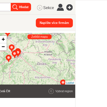
Sekce
Napište více firmám
Zvětšit mapu
+
−
Leaflet
Celá ČR
Vybrat region