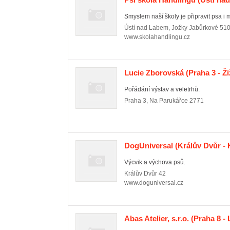
Smyslem naší školy je připravit psa i ma
Ústí nad Labem
,
Jožky Jabůrkové 51
www.skolahandlingu.cz
Lucie Zborovská
(Praha 3 - Ž
Pořádání výstav a veletrhů.
Praha 3
,
Na Parukářce 2771
DogUniversal
(Králův Dvůr - 
Výcvik a výchova psů.
Králův Dvůr
42
www.doguniversal.cz
Abas Atelier, s.r.o.
(Praha 8 - 