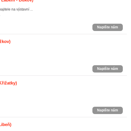
jitele na výstavní ...
0
Napište nám
ižkov)
Napište nám
Křižatky)
Napište nám
Libeň)