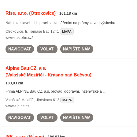
Rise, s.r.o.
(Otrokovice)
161,18 km
Nabídka stavebních prací se zaměřením na průmyslovou výstavbu.
Otrokovice
,
tř. Tomáše Bati 1241
MAPA
www.rise.zlin.cz/
NAVIGOVAT
VOLAT
NAPIŠTE NÁM
Alpine Bau CZ, a.s.
(Valašské Meziříčí - Krásno nad Bečvou)
183,03 km
Frima ALPINE Bau CZ, a.s. provádí dopravní, inženýrské a ...
Valašské Meziříčí
,
Jiráskova 613
MAPA
www.alpine.cz
NAVIGOVAT
VOLAT
NAPIŠTE NÁM
ISK, s.r.o.
(Bánov)