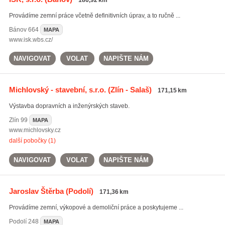
186,92 km
Provádíme zemní práce včetně definitivních úprav, a to ručně ...
Bánov
664
MAPA
www.isk.wbs.cz/
NAVIGOVAT
VOLAT
NAPIŠTE NÁM
Michlovský - stavební, s.r.o.
(Zlín - Salaš)
171,15 km
Výstavba dopravních a inženýrských staveb.
Zlín
99
MAPA
www.michlovsky.cz
další pobočky (1)
NAVIGOVAT
VOLAT
NAPIŠTE NÁM
Jaroslav Štěrba
(Podolí)
171,36 km
Provádíme zemní, výkopové a demoliční práce a poskytujeme ...
Podolí
248
MAPA