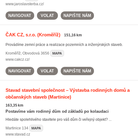
www.jaroslavsterba.cz/
NAVIGOVAT
VOLAT
NAPIŠTE NÁM
ČAK CZ, s.r.o.
(Kroměříž)
151,16 km
Provádíme zemní práce a realizace pozemních a inženýrských staveb.
Kroměříž
,
Obvodová 3656
MAPA
www.cakcz.cz/
NAVIGOVAT
VOLAT
NAPIŠTE NÁM
Stavad stavební společnost – Výstavba rodinných domů a
občanských staveb
(Martinice)
163,35 km
Postavíme vám rodinný dům od základů po kolaudaci
Hledáte spolehlivého stavitele pro váš dům či veřejný objekt? ...
Martinice
134
MAPA
www.stavad.cz