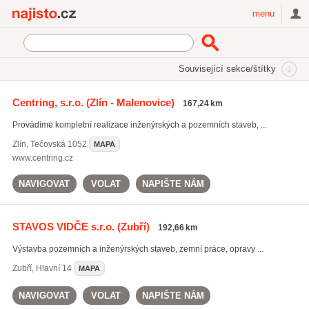
Najisto.cz
menu
SEKCE
ŠTÍTKY
Související sekce/štítky
Najisto.cz
výstavba inženýrských sítí
Centring, s.r.o.
(Zlín - Malenovice)
167,24 km
výstavba inženýrských sítí
(615)
Provádíme kompletní realizace inženýrských a pozemních staveb, ...
stavební práce
(7024)
výstavba rodinných domů
(2694)
Zlín
,
Tečovská 1052
MAPA
www.centring.cz
Všechny související štítky
NAVIGOVAT
VOLAT
NAPIŠTE NÁM
STAVOS VIDČE s.r.o.
(Zubří)
192,66 km
Výstavba pozemních a inženýrských staveb, zemní práce, opravy ...
Zubří
,
Hlavní 14
MAPA
NAVIGOVAT
VOLAT
NAPIŠTE NÁM