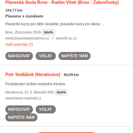
Plavecká škola Brno - Radim Vítek
(Brno - Žabovřesky)
104,77 km
Plaveme s úsměvem
Plavecké kurzy pro děti i dospělé, plavecké kurzy pro školy, ...
Brno
,
Zborovská 2049
MAPA
www.plaveckaskolabrno.cz
www.fit-co.cz
další pobočky (2)
NAVIGOVAT
VOLAT
NAPIŠTE NÁM
Petr Sedláček
(Neratovice)
84,09 km
Poskytování služeb osobního trenéra.
Neratovice
,
Dr. E. Beneše 896
MAPA
www.trener-hubnuti.cz
NAVIGOVAT
VOLAT
NAPIŠTE NÁM