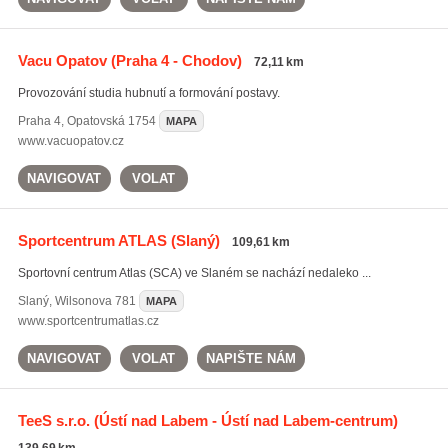
Vacu Opatov
(Praha 4 - Chodov)
72,11 km
Provozování studia hubnutí a formování postavy.
Praha 4
,
Opatovská 1754
MAPA
www.vacuopatov.cz
NAVIGOVAT
VOLAT
Sportcentrum ATLAS
(Slaný)
109,61 km
Sportovní centrum Atlas (SCA) ve Slaném se nachází nedaleko ...
Slaný
,
Wilsonova 781
MAPA
www.sportcentrumatlas.cz
NAVIGOVAT
VOLAT
NAPIŠTE NÁM
TeeS s.r.o.
(Ústí nad Labem - Ústí nad Labem-centrum)