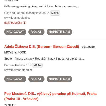
139,69 km
Odborná gynekologicko-porodnická ambulance, centrum ...
Ústí nad Labem
,
Masarykova 3532
MAPA
www.teesmedical.cz
další pobočky (1)
NAVIGOVAT
VOLAT
NAPIŠTE NÁM
Adéla Čížková DiS.
(Beroun - Beroun-Závodí)
101,26 km
MOVE & FOOD
Spojení fitness a stravy. Redukční kurzy, fitness, kardio zóna, ...
Beroun
,
Pražská 108
MAPA
www.moveandfood.cz
NAVIGOVAT
VOLAT
NAPIŠTE NÁM
Petr Mesároš, DiS., výživový poradce při hubnutí, Praha
(Praha 10 - Vršovice)
77,99 km