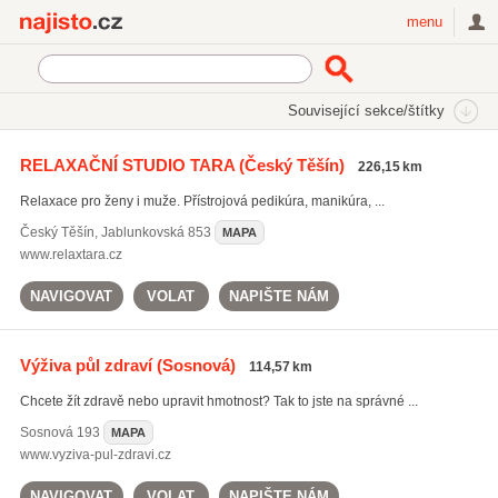
Najisto.cz
menu
SEKCE
ŠTÍTKY
Související sekce/štítky
Najisto.cz
zdravé hubnutí
RELAXAČNÍ STUDIO TARA
(Český Těšín)
226,15 km
zdravé hubnutí
(210)
Relaxace pro ženy i muže. Přístrojová pedikúra, manikúra, ...
zdravá výživa
(1404)
individuální poradenství v oblasti hubnutí
(238)
Český Těšín
,
Jablunkovská 853
MAPA
www.relaxtara.cz
Všechny související štítky
NAVIGOVAT
VOLAT
NAPIŠTE NÁM
Výživa půl zdraví
(Sosnová)
114,57 km
Chcete žít zdravě nebo upravit hmotnost? Tak to jste na správné ...
Sosnová
193
MAPA
www.vyziva-pul-zdravi.cz
NAVIGOVAT
VOLAT
NAPIŠTE NÁM