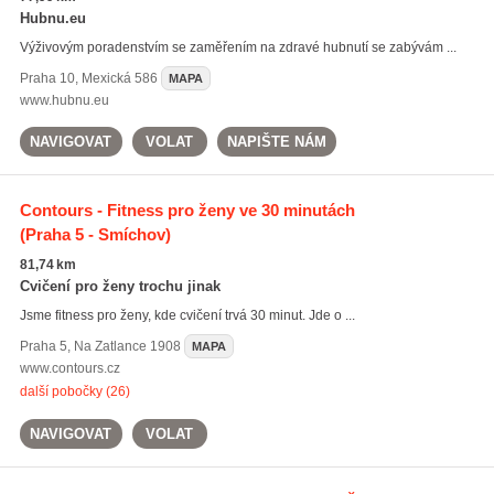
Hubnu.eu
Výživovým poradenstvím se zaměřením na zdravé hubnutí se zabývám ...
Praha 10
,
Mexická 586
MAPA
www.hubnu.eu
NAVIGOVAT
VOLAT
NAPIŠTE NÁM
Contours - Fitness pro ženy ve 30 minutách
(Praha 5 - Smíchov)
81,74 km
Cvičení pro ženy trochu jinak
Jsme fitness pro ženy, kde cvičení trvá 30 minut. Jde o ...
Praha 5
,
Na Zatlance 1908
MAPA
www.contours.cz
další pobočky (26)
NAVIGOVAT
VOLAT