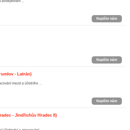
 poskytování ...
Napište nám
Napište nám
umlov - Latrán)
racování mezd a účetního ...
Napište nám
adec - Jindřichův Hradec II)