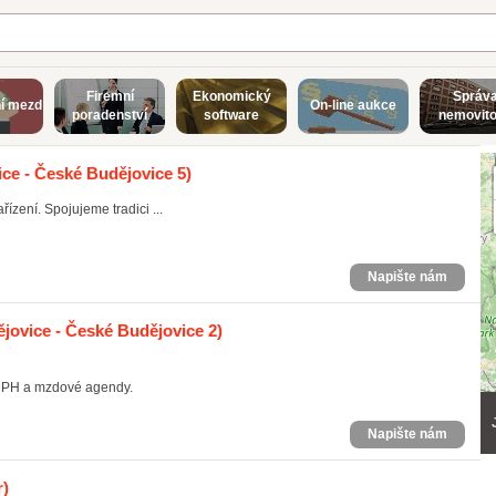
Firemní
Ekonomický
Správ
í mezd
On-line aukce
poradenství
software
nemovito
ce - České Budějovice 5)
řízení. Spojujeme tradici ...
Napište nám
jovice - České Budějovice 2)
 DPH a mzdové agendy.
Napište nám
r)