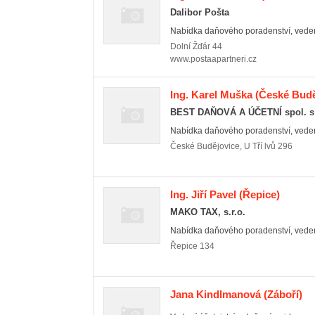
Dalibor Pošta
Nabídka daňového poradenství, vedení 
Dolní Žďár
44
www.postaapartneri.cz
Ing. Karel Muška
(České Buděj
BEST DAŇOVÁ A ÚČETNÍ spol. s r
Nabídka daňového poradenství, vedení 
České Budějovice
,
U Tří lvů 296
Ing. Jiří Pavel
(Řepice)
MAKO TAX, s.r.o.
Nabídka daňového poradenství, vedení 
Řepice
134
Jana Kindlmanová
(Záboří)