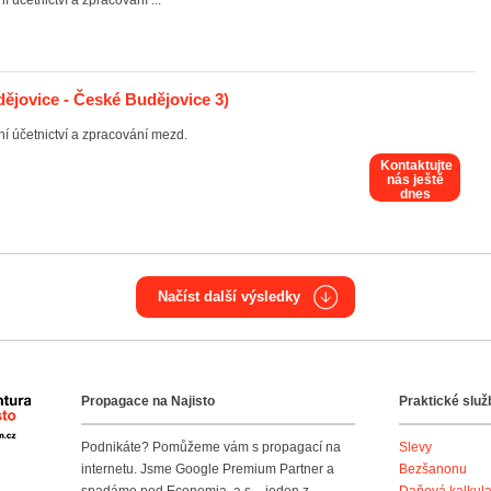
účetnictví a zpracování ...
ějovice - České Budějovice 3)
 účetnictví a zpracování mezd.
Kontaktujte
nás ještě
dnes
Načíst další výsledky
Propagace na Najisto
Praktické služ
Agentura Najisto
Podnikáte? Pomůžeme vám s propagací na
Slevy
internetu. Jsme Google Premium Partner a
Bezšanonu