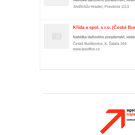
Nabídka daňového poradenství, vedení 
Jindřichův Hradec
,
Pravdova 1113
Křída a spol. s r.o.
(České Bud
Nabídka daňového poradenství, vedení
České Budějovice
,
K. Šatala 164
www.taxoffice.cz