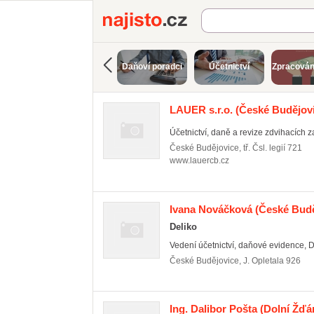
Najisto.cz
Daňoví poradci
Účetnictví
Zpracován
LAUER s.r.o.
(České Budějovi
Účetnictví, daně a revize zdvihacích za
České Budějovice
,
tř. Čsl. legií 721
www.lauercb.cz
Ivana Nováčková
(České Budě
Deliko
Vedení účetnictví, daňové evidence,
České Budějovice
,
J. Opletala 926
Ing. Dalibor Pošta
(Dolní Žďá