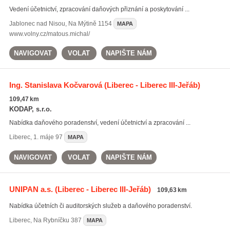
Vedení účetnictví, zpracování daňových přiznání a poskytování ...
Jablonec nad Nisou
,
Na Mýtině 1154
MAPA
www.volny.cz/matous.michal/
NAVIGOVAT
VOLAT
NAPIŠTE NÁM
Ing. Stanislava Kočvarová
(Liberec - Liberec III-Jeřáb)
109,47 km
KODAP, s.r.o.
Nabídka daňového poradenství, vedení účetnictví a zpracování ...
Liberec
,
1. máje 97
MAPA
NAVIGOVAT
VOLAT
NAPIŠTE NÁM
UNIPAN a.s.
(Liberec - Liberec III-Jeřáb)
109,63 km
Nabídka účetních či auditorských služeb a daňového poradenství.
Liberec
,
Na Rybníčku 387
MAPA