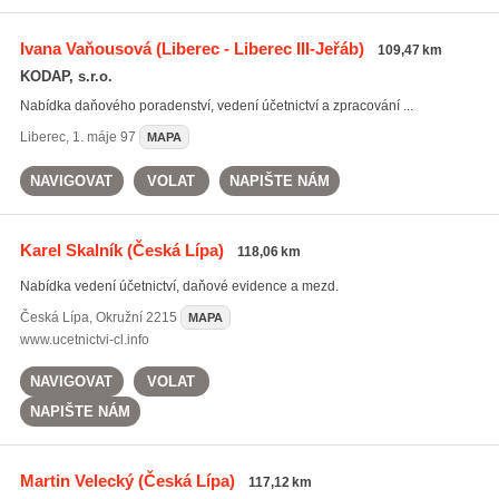
Ivana Vaňousová
(Liberec - Liberec III-Jeřáb)
109,47 km
KODAP, s.r.o.
Nabídka daňového poradenství, vedení účetnictví a zpracování ...
Liberec
,
1. máje 97
MAPA
NAVIGOVAT
VOLAT
NAPIŠTE NÁM
Karel Skalník
(Česká Lípa)
118,06 km
Nabídka vedení účetnictví, daňové evidence a mezd.
Česká Lípa
,
Okružní 2215
MAPA
www.ucetnictvi-cl.info
NAVIGOVAT
VOLAT
NAPIŠTE NÁM
Martin Velecký
(Česká Lípa)
117,12 km