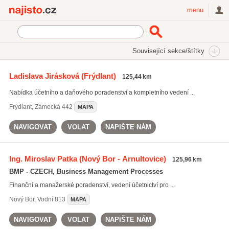
Najisto.cz
menu
SEKCE
ŠTÍTKY
Související sekce/štítky
Najisto.cz
zpracování účetnictví
Ladislava Jirásková
(Frýdlant)
125,44 km
zpracování účetnictví
(3380)
Nabídka účetního a daňového poradenství a kompletního vedení ...
externí vedení účetnictví
(6406)
daňová evidence
(4958)
Frýdlant
,
Zámecká 442
MAPA
Všechny související štítky
NAVIGOVAT
VOLAT
NAPIŠTE NÁM
Ing. Miroslav Patka
(Nový Bor - Arnultovice)
125,96 km
BMP - CZECH, Business Management Processes
Finanční a manažerské poradenství, vedení účetnictví pro ...
Nový Bor
,
Vodní 813
MAPA
NAVIGOVAT
VOLAT
NAPIŠTE NÁM