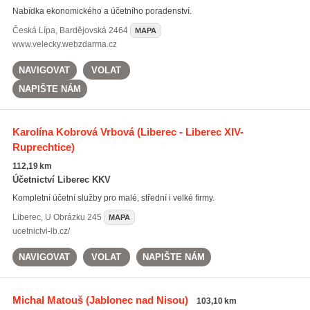
Nabídka ekonomického a účetního poradenství.
Česká Lípa
,
Bardějovská 2464
MAPA
www.velecky.webzdarma.cz
NAVIGOVAT
VOLAT
NAPIŠTE NÁM
Karolína Kobrová Vrbová
(Liberec - Liberec XIV-
Ruprechtice)
112,19 km
Účetnictví Liberec KKV
Kompletní účetní služby pro malé, střední i velké firmy.
Liberec
,
U Obrázku 245
MAPA
ucetnictvi-lb.cz/
NAVIGOVAT
VOLAT
NAPIŠTE NÁM
Michal Matouš
(Jablonec nad Nisou)
103,10 km