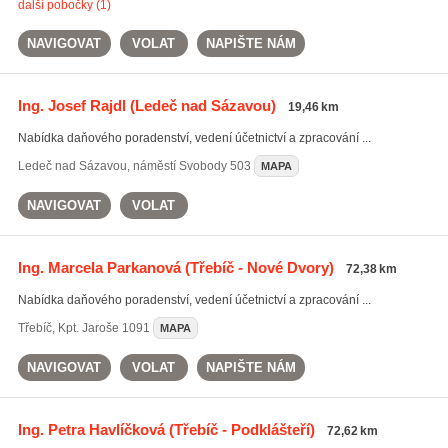
další pobočky (1)
NAVIGOVAT
VOLAT
NAPIŠTE NÁM
Ing. Josef Rajdl
(Ledeč nad Sázavou)
19,46 km
Nabídka daňového poradenství, vedení účetnictví a zpracování ...
Ledeč nad Sázavou
,
náměstí Svobody 503
MAPA
NAVIGOVAT
VOLAT
Ing. Marcela Parkanová
(Třebíč - Nové Dvory)
72,38 km
Nabídka daňového poradenství, vedení účetnictví a zpracování ...
Třebíč
,
Kpt. Jaroše 1091
MAPA
NAVIGOVAT
VOLAT
NAPIŠTE NÁM
Ing. Petra Havlíčková
(Třebíč - Podklášteří)
72,62 km