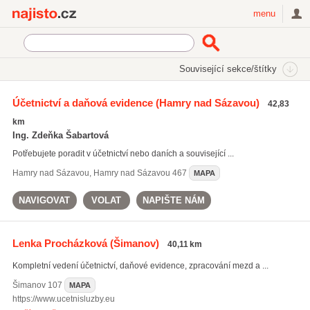
Najisto.cz
menu
SEKCE
ŠTÍTKY
Související sekce/štítky
Najisto.cz
zpracování účetnictví
Účetnictví a daňová evidence
(Hamry nad Sázavou)
42,83
zpracování účetnictví
(3380)
km
externí vedení účetnictví
(6406)
Ing. Zdeňka Šabartová
daňová evidence
(4958)
Potřebujete poradit v účetnictví nebo daních a související ...
Všechny související štítky
Hamry nad Sázavou
,
Hamry nad Sázavou 467
MAPA
NAVIGOVAT
VOLAT
NAPIŠTE NÁM
Lenka Procházková
(Šimanov)
40,11 km
Kompletní vedení účetnictví, daňové evidence, zpracování mezd a ...
Šimanov
107
MAPA
https://www.ucetnisluzby.eu