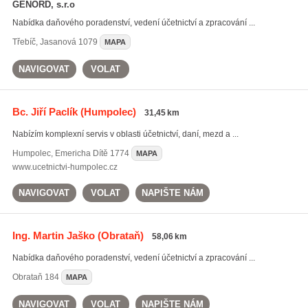
GENORD, s.r.o
Nabídka daňového poradenství, vedení účetnictví a zpracování ...
Třebíč
,
Jasanová 1079
MAPA
NAVIGOVAT
VOLAT
Bc. Jiří Paclík
(Humpolec)
31,45 km
Nabízím komplexní servis v oblasti účetnictví, daní, mezd a ...
Humpolec
,
Emericha Dítě 1774
MAPA
www.ucetnictvi-humpolec.cz
NAVIGOVAT
VOLAT
NAPIŠTE NÁM
Ing. Martin Jaško
(Obrataň)
58,06 km
Nabídka daňového poradenství, vedení účetnictví a zpracování ...
Obrataň
184
MAPA
NAVIGOVAT
VOLAT
NAPIŠTE NÁM