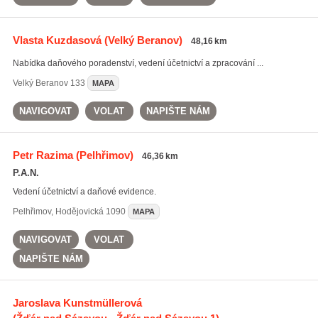
Vlasta Kuzdasová
(Velký Beranov)
48,16 km
Nabídka daňového poradenství, vedení účetnictví a zpracování ...
Velký Beranov
133
MAPA
NAVIGOVAT
VOLAT
NAPIŠTE NÁM
Petr Razima
(Pelhřimov)
46,36 km
P.A.N.
Vedení účetnictví a daňové evidence.
Pelhřimov
,
Hodějovická 1090
MAPA
NAVIGOVAT
VOLAT
NAPIŠTE NÁM
Jaroslava Kunstmüllerová