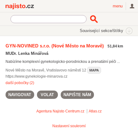
Najisto.cz
menu
SEKCE
ŠTÍTKY
Související sekce/štítky
Najisto.cz
Zdraví
Lékaři a lékařské ordinace
Gynekologie
GYN-NOVINED s.r.o.
(Nové Město na Moravě)
51,84 km
Dětská gynekologie
(8)
MUDr. Lenka Minářová
Nabízíme komplexní gynekologicko-porodnickou a prenatální péči ...
Nové Město na Moravě
,
Vratislavovo náměstí 12
MAPA
https://www.gynekologie-minarova.cz
další pobočky (2)
NAVIGOVAT
VOLAT
NAPIŠTE NÁM
Agentura Najisto
Centrum.cz
Atlas.cz
Nastavení soukromí