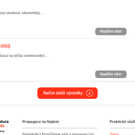
ovy venkova, ekonomiky, ...
Napište nám
říčí)
lizací na léčbu onemocnění ...
Napište nám
Načíst další výsledky
Propagace na Najisto
Praktické služ
Agentura Najisto
Podnikáte? Pomůžeme vám s propagací na
Slevy