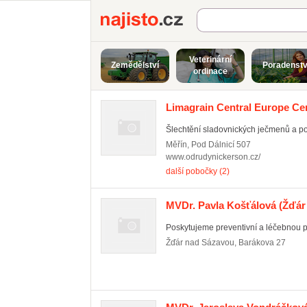
Najisto.cz
Veterinární
Zemědělství
Poradenstv
ordinace
Limagrain Central Europe Cere
Šlechtění sladovnických ječmenů a pot
Měřín
,
Pod Dálnicí 507
www.odrudynickerson.cz/
další pobočky (2)
MVDr. Pavla Košťálová
(Žďár
Poskytujeme preventivní a léčebnou pé
Žďár nad Sázavou
,
Barákova 27