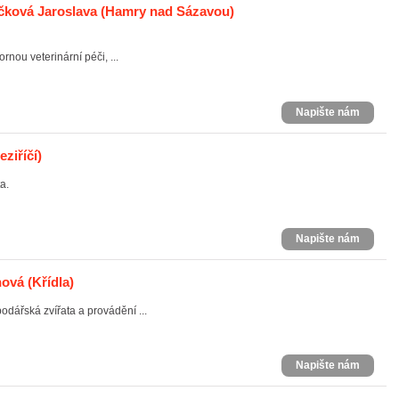
áčková Jaroslava
(Hamry nad Sázavou)
nou veterinární péči, ...
Napište nám
ziříčí)
a.
Napište nám
nová
(Křídla)
odářská zvířata a provádění ...
Napište nám