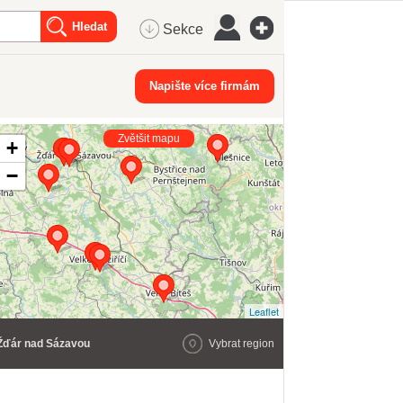
Sekce
Napište více firmám
Zvětšit mapu
+
−
Leaflet
Žďár nad Sázavou
Vybrat region