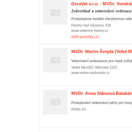
DeraVet s.r.o. - MVDr. Vondr
Zvěrolékař a veterinární ordinace
Poskytujeme kvalitní všestrannou odbor
Hamry nad Sázavou
329
www.veterina-hamry.cz
další pobočky (1)
MVDr. Martin Švejda
(Velké Me
Veterinární ambulance pro malá zvířat
Velké Meziříčí
,
Mlýnská 1102
www.vetvm.webnode.cz
MVDr. Anna Slámová Balabá
Poskytování veterinární péče pro hosp
Křídla
20