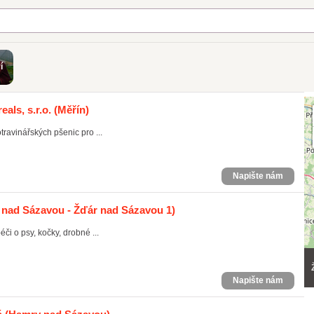
í
als, s.r.o.
(Měřín)
ravinářských pšenic pro ...
Napište nám
 nad Sázavou - Žďár nad Sázavou 1)
či o psy, kočky, drobné ...
Napište nám