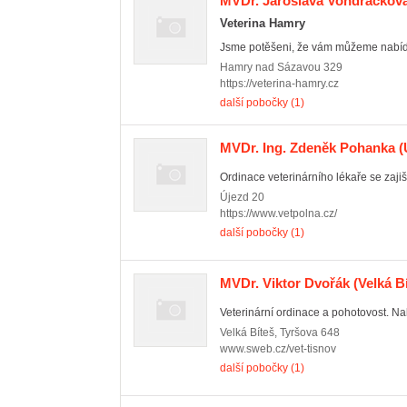
MVDr. Jaroslava Vondráčkov
Veterina Hamry
Jsme potěšeni, že vám můžeme nabídno
Hamry nad Sázavou
329
https://veterina-hamry.cz
další pobočky (1)
MVDr. Ing. Zdeněk Pohanka
(
Ordinace veterinárního lékaře se zajiš
Újezd
20
https://www.vetpolna.cz/
další pobočky (1)
MVDr. Viktor Dvořák
(Velká Bí
Veterinární ordinace a pohotovost. Nab
Velká Bíteš
,
Tyršova 648
www.sweb.cz/vet-tisnov
další pobočky (1)