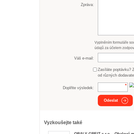
Zpráva:
Vyplněním formuláře so
údajů za účelem zodpov
Váš e-mail:
Zasíláte poptávku? 
od různých dodavate
Doplňte výsledek:
Odeslat
Vyzkoušejte také
OBALY GREIT s.r.o. - Obalový m