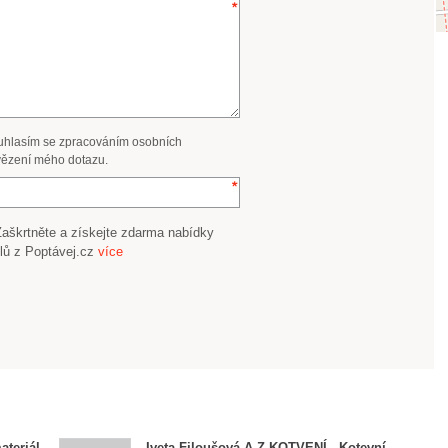
uhlasím se zpracováním osobních
ězení mého dotazu.
Zaškrtněte a získejte zdarma nabídky
lů z Poptávej.cz
více
ateriál
Iveta Filoušová A-Z KOTVENÍ - Kotevní