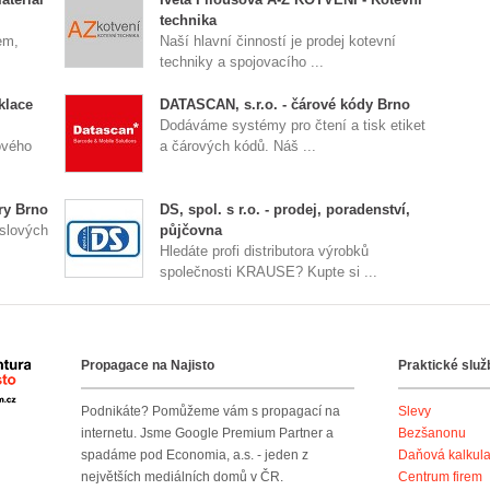
technika
em,
Naší hlavní činností je prodej kotevní
techniky a spojovacího ...
klace
DATASCAN, s.r.o. - čárové kódy Brno
Dodáváme systémy pro čtení a tisk etiket
ového
a čárových kódů. Náš ...
ry Brno
DS, spol. s r.o. - prodej, poradenství,
slových
půjčovna
Hledáte profi distributora výrobků
společnosti KRAUSE? Kupte si ...
Propagace na Najisto
Praktické služ
Agentura Najisto
Podnikáte? Pomůžeme vám s propagací na
Slevy
internetu. Jsme Google Premium Partner a
Bezšanonu
spadáme pod Economia, a.s. - jeden z
Daňová kalkul
největších mediálních domů v ČR.
Centrum firem