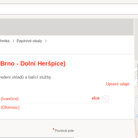
chnika
Papírové obaly
(Brno - Dolní Heršpice)
edení skladů a balící služby.
Upravit údaje
více
 (Ivančice)
. (Olomouc)
Povinná pole