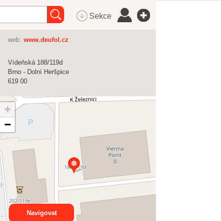
Sekce
web:
www.deufol.cz
Vídeňská 188/119d
Brno - Dolní Heršpice
619 00
+
−
Navigovat