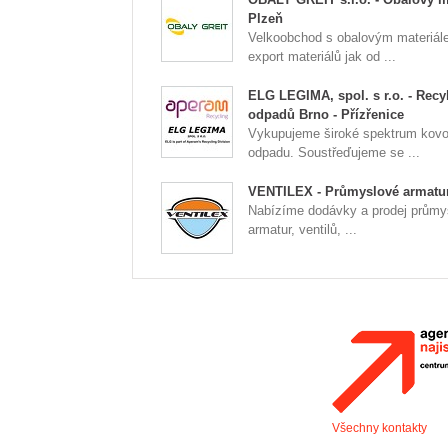
Plzeň
Velkoobchod s obalovým materiál
export materiálů jak od ...
ELG LEGIMA, spol. s r.o. - Recy
odpadů Brno - Přízřenice
Vykupujeme široké spektrum kov
odpadu. Soustřeďujeme se ...
VENTILEX - Průmyslové armatu
Nabízíme dodávky a prodej průmy
armatur, ventilů, ...
Všechny kontakty