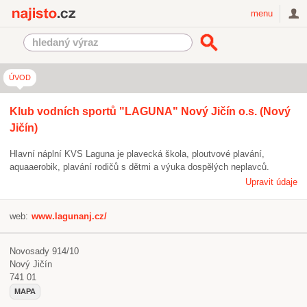
Najisto.cz
menu
ÚVOD
Klub vodních sportů "LAGUNA" Nový Jičín o.s. (Nový
Jičín)
Hlavní náplní KVS Laguna je plavecká škola, ploutvové plavání,
aquaaerobik, plavání rodičů s dětmi a výuka dospělých neplavců.
Upravit údaje
web:
www.lagunanj.cz/
Novosady 914/10
Nový Jičín
741 01
MAPA