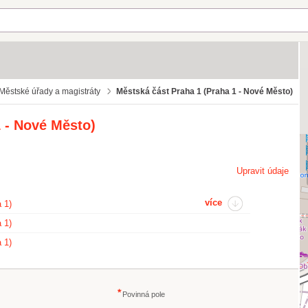
Městské úřady a magistráty
Městská část Praha 1 (Praha 1 - Nové Město)
1 - Nové Město)
Upravit údaje
více
 1)
 1)
 1)
Povinná pole