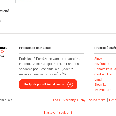
etické
no,
Propagace na Najisto
Praktické služ
Agentura Najisto
Podnikáte? Pomůžeme vám s propagací na
Slevy
internetu. Jsme Google Premium Partner a
Bezšanonu
spadáme pod Economia, a.s. - jeden z
Daňová kalkul
největších mediálních domů v ČR.
Centrum firem
Email
Podpořit podnikání reklamou
Slovníky
TV Program
mia, a.s.
O nás
Všechny služby
Volná místa
Ochr
Nastavení soukromí