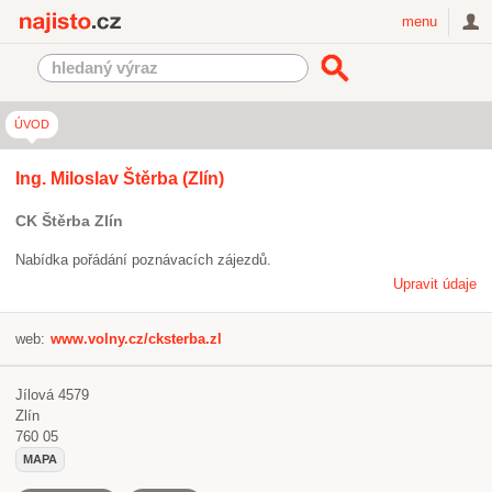
Najisto.cz
menu
ÚVOD
Ing. Miloslav Štěrba (Zlín)
CK Štěrba Zlín
Nabídka pořádání poznávacích zájezdů.
Upravit údaje
web:
www.volny.cz/cksterba.zl
Jílová 4579
Zlín
760 05
MAPA