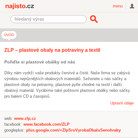
Najisto.cz
menu
ÚVOD
ZLP – plastové obaly na potraviny a textil
Pořiďte si plastové obálky od nás
Díky nám vydrží vaše produkty čerstvé a čisté. Naše firma se zabývá
výrobou nejrůznějších obalových materiálů. Seženete u nás sáčky a
plastové obaly na potraviny, plastové pytle vhodné na textil i další
obalový materiál. Vyrábíme také poštovní plastové obálky nebo sáčky
pro balení CD a časopisů.
Upravit údaje
web:
www.zlp.cz
facebook:
www.facebook.com/ZLP
googleplus:
plus.google.com/+ZlpSroVyrobaObaluSenohraby