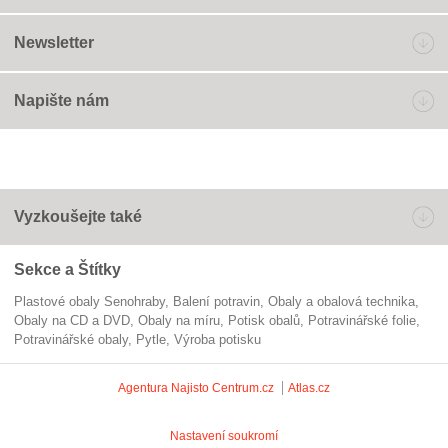
Newsletter
Napište nám
Vyzkoušejte také
Sekce a Štítky
Plastové obaly Senohraby
balení potravin
Obaly a obalová technika
obaly na CD a DVD
obaly na míru
potisk obalů
potravinářské folie
potravinářské obaly
pytle
výroba potisku
Agentura Najisto
Centrum.cz
Atlas.cz
Nastavení soukromí