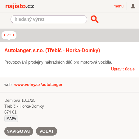
Najisto.cz
menu
ÚVOD
Autolanger, s.r.o. (Třebíč - Horka-Domky)
Provozování prodejny náhradních dílů pro motorová vozidla.
Upravit údaje
web:
www.volny.cz/autolanger
Demlova 1011/25
Třebíč - Horka-Domky
674 01
MAPA
NAVIGOVAT
VOLAT