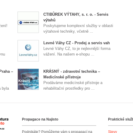
CTIBŮREK VÝTAHY, s. r. o. - Servis
výtahů
žení!
Poskytujeme komplexní služby v oblasti
výtahové techniky, včetně ...
Levné Váhy CZ - Prodej a servis vah
Levné Váhy CZ, to je nejlevnější forma
vnu
vážení. Na našem e-shopu ...
Praha –
KRÁSNÝ - zdravotní technika –
Medicínské přístroje
Prodáváme medicínské přístroje a
 byla
rehabilitační prostředky pro ...
Propagace na Najisto
Praktické služ
Agentura Najisto
Podnikáte? Pomůžeme vám s propagací na
Slevy