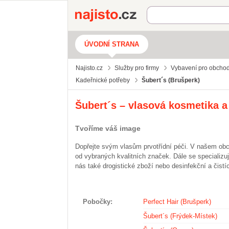
Najisto.cz
ÚVODNÍ STRANA
Najisto.cz
Služby pro firmy
Vybavení pro obchod
Kadeřnické potřeby
Šubert´s (Brušperk)
Šubert´s – vlasová kosmetika a
Tvoříme váš image
Dopřejte svým vlasům prvotřídní péči. V našem ob
od vybraných kvalitních značek. Dále se specializu
nás také drogistické zboží nebo desinfekční a čistíc
Pobočky
Perfect Hair (Brušperk)
Šubert´s (Frýdek-Místek)