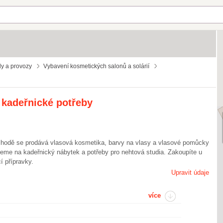
y a provozy
Vybavení kosmetických salonů a solárií
 kadeřnické potřeby
chodě se prodává vlasová kosmetika, barvy na vlasy a vlasové pomůcky
jeme na kadeřnický nábytek a potřeby pro nehtová studia. Zakoupíte u
í přípravky.
Upravit údaje
více