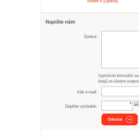
Šubert´s (Opava)
Napište nám
Zpráva:
Vyplněním formuláře so
údajů za účelem zodpov
Váš e-mail:
Doplňte výsledek:
Odeslat