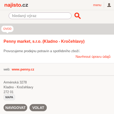
Najisto.cz
menu
ÚVOD
Penny market, s.r.o. (Kladno - Kročehlavy)
Provozujeme prodejnu potravin a spotřebního zboží.
Navrhnout úpravu údajů
web:
www.penny.cz
Arménská 3278
Kladno - Kročehlavy
272 01
MAPA
NAVIGOVAT
VOLAT