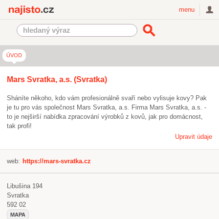
Najisto.cz
menu
ÚVOD
Mars Svratka, a.s. (Svratka)
Sháníte někoho, kdo vám profesionálně svaří nebo vylisuje kovy? Pak
je tu pro vás společnost Mars Svratka, a.s. Firma Mars Svratka, a.s. -
to je nejširší nabídka zpracování výrobků z kovů, jak pro domácnost,
tak profi!
Upravit údaje
web:
https://mars-svratka.cz
Libušina 194
Svratka
592 02
MAPA