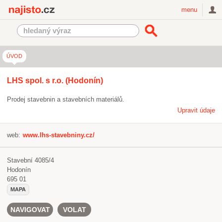
Najisto.cz
menu
ÚVOD
LHS spol. s r.o. (Hodonín)
Prodej stavebnin a stavebních materiálů.
Upravit údaje
web:
www.lhs-stavebniny.cz/
Stavební 4085/4
Hodonín
695 01
MAPA
NAVIGOVAT
VOLAT