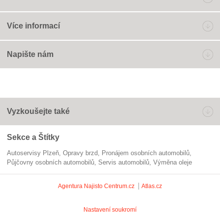
Více informací
Napište nám
Vyzkoušejte také
Sekce a Štítky
Autoservisy Plzeň
opravy brzd
pronájem osobních automobilů
Půjčovny osobních automobilů
servis automobilů
výměna oleje
Agentura Najisto
Centrum.cz
Atlas.cz
Nastavení soukromí