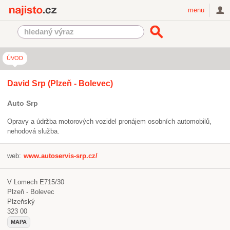
Najisto.cz
menu
ÚVOD
David Srp
(Plzeň - Bolevec)
Auto Srp
Opravy a údržba motorových vozidel pronájem osobních automobilů,
nehodová služba.
web:
www.autoservis-srp.cz/
V Lomech E715/30
Plzeň - Bolevec
Plzeňský
323 00
MAPA