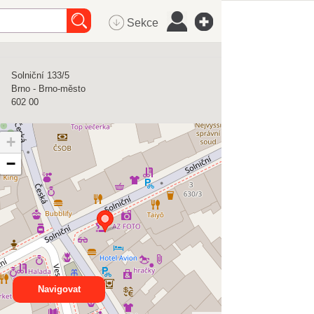
Sekce
Solniční 133/5
Brno - Brno-město
602 00
+
−
Navigovat