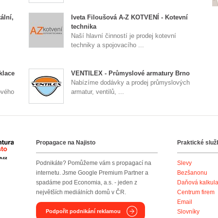
ální,
Iveta Filoušová A-Z KOTVENÍ - Kotevní
technika
Naší hlavní činností je prodej kotevní
techniky a spojovacího ...
klace
VENTILEX - Průmyslové armatury Brno
Nabízíme dodávky a prodej průmyslových
ového
armatur, ventilů, ...
Propagace na Najisto
Praktické služ
Agentura Najisto
Podnikáte? Pomůžeme vám s propagací na
Slevy
internetu. Jsme Google Premium Partner a
Bezšanonu
spadáme pod Economia, a.s. - jeden z
Daňová kalkul
největších mediálních domů v ČR.
Centrum firem
Email
Podpořit podnikání reklamou
Slovníky