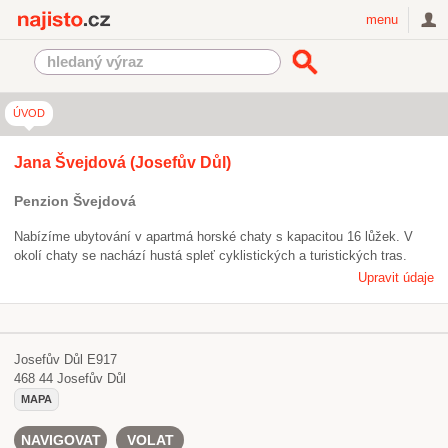
Najisto.cz
menu
ÚVOD
Jana Švejdová (Josefův Důl)
Penzion Švejdová
Nabízíme ubytování v apartmá horské chaty s kapacitou 16 lůžek. V
okolí chaty se nachází hustá spleť cyklistických a turistických tras.
Upravit údaje
Josefův Důl E917
468 44
Josefův Důl
MAPA
NAVIGOVAT
VOLAT