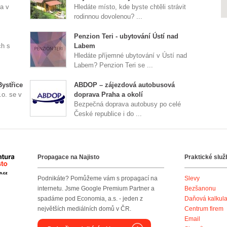
a v
Hledáte místo, kde byste chtěli strávit
rodinnou dovolenou? ...
Penzion Teri - ubytování Ústí nad
ch s
Labem
Hledáte příjemné ubytování v Ústí nad
Labem? Penzion Teri se ...
Bystřice
ABDOP – zájezdová autobusová
.o. se v
doprava Praha a okolí
Bezpečná doprava autobusy po celé
České republice i do ...
Propagace na Najisto
Praktické služ
Agentura Najisto
Podnikáte? Pomůžeme vám s propagací na
Slevy
internetu. Jsme Google Premium Partner a
Bezšanonu
spadáme pod Economia, a.s. - jeden z
Daňová kalkul
největších mediálních domů v ČR.
Centrum firem
Email