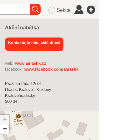
Sekce
Akční nabídka
Kontaktujte nás ještě dnes!
web:
www.amashk.cz
facebook:
www.facebook.com/amashk
Pražská třída 12/78
Hradec Králové - Kukleny
Královéhradecký
500 04
+
−