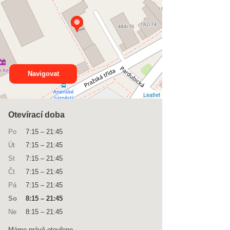
Navigovat
Leaflet
Otevírací doba
Po
7:15
–
21:45
Út
7:15
–
21:45
St
7:15
–
21:45
Čt
7:15
–
21:45
Pá
7:15
–
21:45
So
8:15
–
21:45
Ne
8:15
–
21:45
Máme právě otevřeno